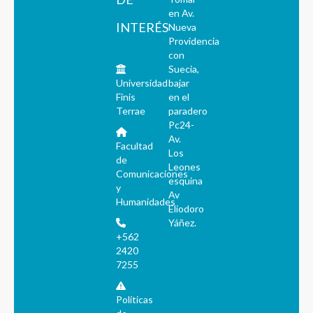
en Av.
INTERÉS
Nueva
Providencia
con
Suecia,
Universidad
bajar
Finis
en el
Terrae
paradero
Pc24-
Av.
Facultad
Los
de
Leones
Comunicaciones
esquina
y
Av
Humanidades
Eliodoro
Yáñez.
+562
2420
7255
Políticas