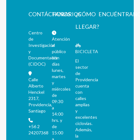
CONTÁCTANOS
HORARIOS
¿CÓMO
ENCUÉNTRAN
LLEGAR?
Centro
de
Atención
Investigación
al
y
público
BICICLETA
Documentación
los
El
(CIDOC)
días
sector
lunes,
de
martes
Calle
Providencia
y
Alberto
cuenta
miércoles
Henckel
con
de
2317,
calles
09:30
Providencia,
amplias
a
Santiago
y
14:00
excelentes
hrs. y
ciclovías.
+56 2
de
Además,
24207368
15:00
la
a