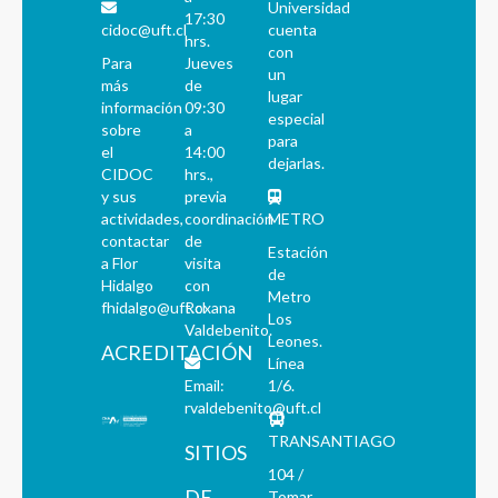
Universidad
17:30
cidoc@uft.cl
cuenta
hrs.
con
Para
Jueves
un
más
de
lugar
información
09:30
especial
sobre
a
para
el
14:00
dejarlas.
CIDOC
hrs.,
y sus
previa
actividades,
coordinación
METRO
contactar
de
Estación
a Flor
visita
de
Hidalgo
con
Metro
fhidalgo@uft.cl
Roxana
Los
Valdebenito.
Leones.
ACREDITACIÓN
Línea
Email:
1/6.
rvaldebenito@uft.cl
TRANSANTIAGO
SITIOS
104 /
DE
Tomar