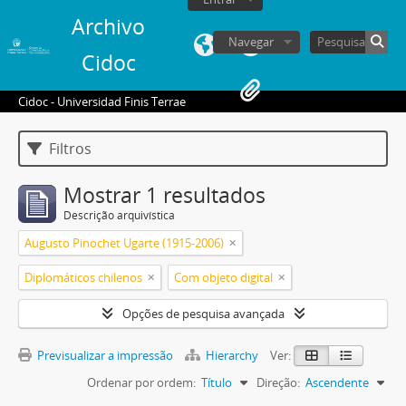
Archivo
Navegar
Cidoc
Cidoc - Universidad Finis Terrae
Filtros
Mostrar 1 resultados
Descrição arquivística
Augusto Pinochet Ugarte (1915-2006)
Diplomáticos chilenos
Com objeto digital
Opções de pesquisa avançada
Previsualizar a impressão
Hierarchy
Ver:
Ordenar por ordem:
Título
Direção:
Ascendente