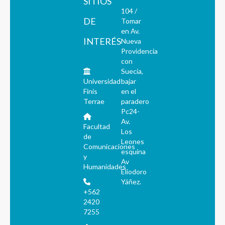
SITIOS
104 /
DE
Tomar
en Av.
INTERÉS
Nueva
Providencia
con
Suecia,
Universidad
bajar
Finis
en el
Terrae
paradero
Pc24-
Av.
Facultad
Los
de
Leones
Comunicaciones
esquina
y
Av
Humanidades
Eliodoro
Yáñez.
+562
2420
7255