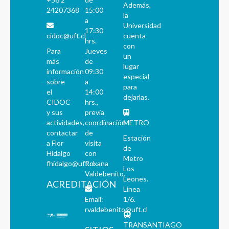
Además,
24207368
15:00
la
a
Universidad
17:30
cidoc@uft.cl
cuenta
hrs.
con
Para
Jueves
un
más
de
lugar
información
09:30
especial
sobre
a
para
el
14:00
dejarlas.
CIDOC
hrs.,
y sus
previa
actividades,
coordinación
METRO
contactar
de
Estación
a Flor
visita
de
Hidalgo
con
Metro
fhidalgo@uft.cl
Roxana
Los
Valdebenito.
Leones.
ACREDITACIÓN
Línea
Email:
1/6.
rvaldebenito@uft.cl
TRANSANTIAGO