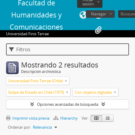
Facultad de
sesión
Humanidades y
Navegar
Comunicaciones
Universidad Finis Terrae
Filtros
Mostrando 2 resultados
Descripción archivística
Universidad Finis Terrae (Chile)
Golpe de Estado en Chile (1973)
Con objetos digitales
Opciones avanzadas de búsqueda
Imprimir vista previa
Hierarchy
Ver :
Ordenar por:
Relevancia