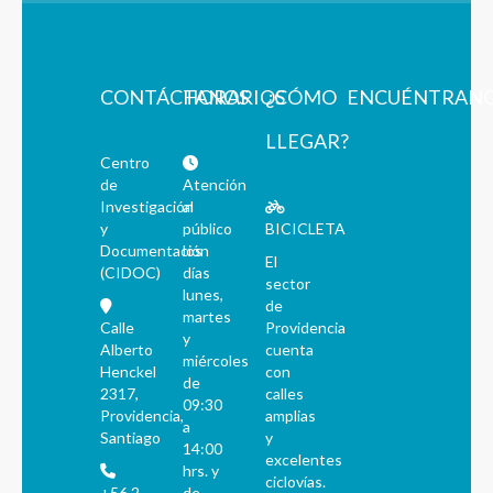
CONTÁCTANOS
HORARIOS
¿CÓMO
ENCUÉNTRAN
LLEGAR?
Centro
de
Atención
Investigación
al
y
público
BICICLETA
Documentación
los
El
(CIDOC)
días
sector
lunes,
de
martes
Calle
Providencia
y
Alberto
cuenta
miércoles
Henckel
con
de
2317,
calles
09:30
Providencia,
amplias
a
Santiago
y
14:00
excelentes
hrs. y
ciclovías.
+56 2
de