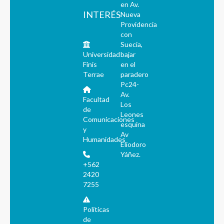
en Av.
INTERÉS
Nueva
Providencia
con
Suecia,
Universidad
bajar
Finis
en el
Terrae
paradero
Pc24-
Av.
Facultad
Los
de
Leones
Comunicaciones
esquina
y
Av
Humanidades
Eliodoro
Yáñez.
+562
2420
7255
Políticas
de