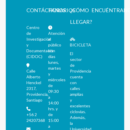
CONTÁCTANOS
HORARIOS
¿CÓMO
ENCUÉNTRAN
LLEGAR?
Centro
de
Atención
Investigación
al
y
público
BICICLETA
Documentación
los
El
(CIDOC)
días
sector
lunes,
de
martes
Calle
Providencia
y
Alberto
cuenta
miércoles
Henckel
con
de
2317,
calles
09:30
Providencia,
amplias
a
Santiago
y
14:00
excelentes
hrs. y
ciclovías.
+56 2
de
Además,
24207368
15:00
la
a
Universidad