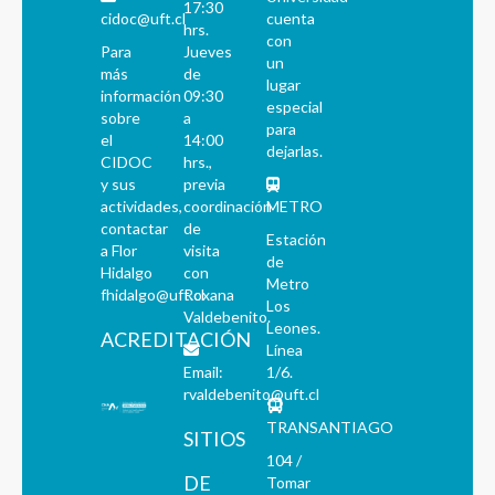
17:30
cidoc@uft.cl
cuenta
hrs.
con
Para
Jueves
un
más
de
lugar
información
09:30
especial
sobre
a
para
el
14:00
dejarlas.
CIDOC
hrs.,
y sus
previa
actividades,
coordinación
METRO
contactar
de
Estación
a Flor
visita
de
Hidalgo
con
Metro
fhidalgo@uft.cl
Roxana
Los
Valdebenito.
Leones.
ACREDITACIÓN
Línea
Email:
1/6.
rvaldebenito@uft.cl
TRANSANTIAGO
SITIOS
104 /
DE
Tomar