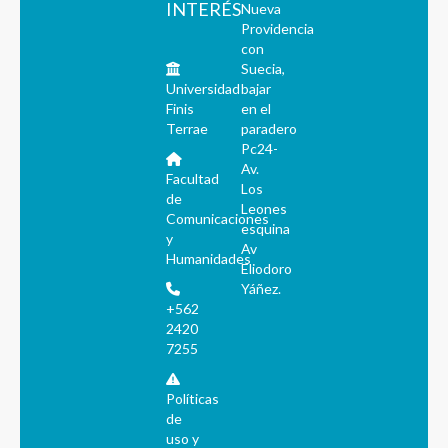
INTERÉS
Nueva
Providencia
con
Suecia,
Universidad
bajar
Finis
en el
Terrae
paradero
Pc24-
Av.
Facultad
Los
de
Leones
Comunicaciones
esquina
y
Av
Humanidades
Eliodoro
Yáñez.
+562
2420
7255
Políticas
de
uso y