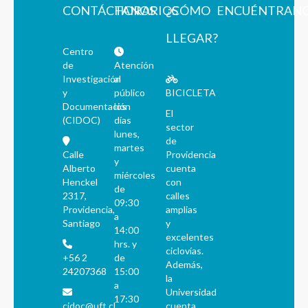
CONTÁCTANOS
HORARIOS
¿CÓMO
ENCUÉNTRAN
LLEGAR?
Centro
de
Atención
Investigación
al
y
público
BICICLETA
Documentación
los
El
(CIDOC)
días
sector
lunes,
de
martes
Calle
Providencia
y
Alberto
cuenta
miércoles
Henckel
con
de
2317,
calles
09:30
Providencia,
amplias
a
Santiago
y
14:00
excelentes
hrs. y
ciclovías.
+56 2
de
Además,
24207368
15:00
la
a
Universidad
17:30
cidoc@uft.cl
cuenta