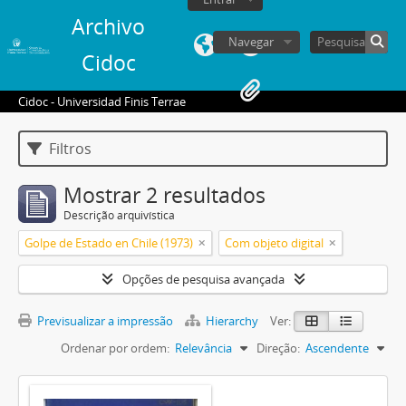
Archivo
Navegar
Cidoc
Cidoc - Universidad Finis Terrae
Filtros
Mostrar 2 resultados
Descrição arquivística
Golpe de Estado en Chile (1973)
Com objeto digital
Opções de pesquisa avançada
Previsualizar a impressão
Hierarchy
Ver:
Ordenar por ordem:
Relevância
Direção:
Ascendente