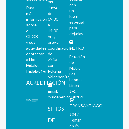
hrs.
con
Para
Jueves
un
más
de
lugar
información
09:30
especial
sobre
a
para
el
14:00
dejarlas.
CIDOC
hrs.,
y sus
previa
actividades,
coordinación
METRO
contactar
de
Estación
a Flor
visita
de
Hidalgo
con
Metro
fhidalgo@uft.cl
Roxana
Los
Valdebenito.
Leones.
ACREDITACIÓN
Línea
Email:
1/6.
rvaldebenito@uft.cl
TRANSANTIAGO
SITIOS
104 /
DE
Tomar
en Av.