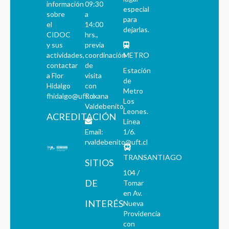
información
09:30
especial
sobre
a
para
el
14:00
dejarlas.
CIDOC
hrs.,
y sus
previa
actividades,
coordinación
METRO
contactar
de
Estación
a Flor
visita
de
Hidalgo
con
Metro
fhidalgo@uft.cl
Roxana
Los
Valdebenito.
Leones.
ACREDITACIÓN
Línea
Email:
1/6.
rvaldebenito@uft.cl
TRANSANTIAGO
SITIOS
104 /
DE
Tomar
en Av.
INTERÉS
Nueva
Providencia
con