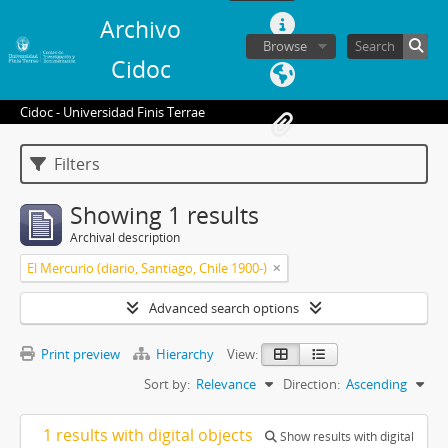
Archivo
Browse
Cidoc
Cidoc - Universidad Finis Terrae
Filters
Showing 1 results
Archival description
El Mercurio (diario, Santiago, Chile 1900-)
Advanced search options
Print preview
Hierarchy
View:
Sort by:
Relevance
Direction:
Ascending
1 results with digital objects
Show results with digital