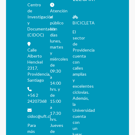
Centro
de
Atención
Investigación
al
y
público
BICICLETA
Documentación
los
El
(CIDOC)
días
sector
lunes,
de
martes
Calle
Providencia
y
Alberto
cuenta
miércoles
Henckel
con
de
2317,
calles
09:30
Providencia,
amplias
a
Santiago
y
14:00
excelentes
hrs. y
ciclovías.
+56 2
de
Además,
24207368
15:00
la
a
Universidad
17:30
cidoc@uft.cl
cuenta
hrs.
con
Para
Jueves
un
más
de
lugar