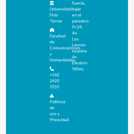
Suecia,
Universidad
bajar
Finis
en el
Terrae
paradero
Pc24-
Av.
Facultad
Los
de
Leones
Comunicaciones
esquina
y
Av
Humanidades
Eliodoro
Yáñez.
+562
2420
7255
Políticas
de
uso y
Privacidad