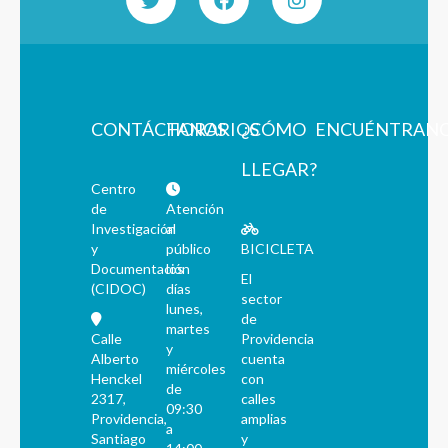
CONTÁCTANOS
HORARIOS
¿CÓMO
ENCUÉNTRAN
LLEGAR?
Centro
de
Atención
Investigación
al
y
público
BICICLETA
Documentación
los
El
(CIDOC)
días
sector
lunes,
de
martes
Calle
Providencia
y
Alberto
cuenta
miércoles
Henckel
con
de
2317,
calles
09:30
Providencia,
amplias
a
Santiago
y