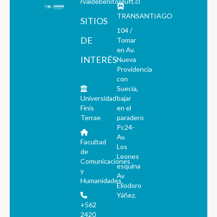
rvaldebenito@uft.cl
TRANSANTIAGO
SITIOS
104 /
DE
Tomar
en Av.
INTERÉS
Nueva
Providencia
con
Suecia,
Universidad
bajar
Finis
en el
Terrae
paradero
Pc24-
Av.
Facultad
Los
de
Leones
Comunicaciones
esquina
y
Av
Humanidades
Eliodoro
Yáñez.
+562
2420