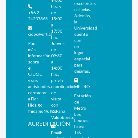
14:00
excelentes
hrs. y
ciclovías.
+56 2
de
Además,
24207368
15:00
la
a
Universidad
17:30
cidoc@uft.cl
cuenta
hrs.
con
Para
Jueves
un
más
de
lugar
información
09:30
especial
sobre
a
para
el
14:00
dejarlas.
CIDOC
hrs.,
y sus
previa
actividades,
coordinación
METRO
contactar
de
Estación
a Flor
visita
de
Hidalgo
con
Metro
fhidalgo@uft.cl
Roxana
Los
Valdebenito.
Leones.
ACREDITACIÓN
Línea
Email:
1/6.