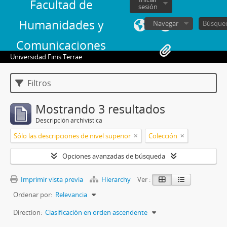
Facultad de
sesión
Humanidades y
Navegar
Comunicaciones
Universidad Finis Terrae
Filtros
Mostrando 3 resultados
Descripción archivística
Sólo las descripciones de nivel superior
Colección
Opciones avanzadas de búsqueda
Imprimir vista previa
Hierarchy
Ver :
Ordenar por:
Relevancia
Direction:
Clasificación en orden ascendente