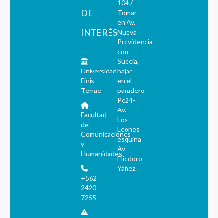
104 /
DE
Tomar
en Av.
INTERÉS
Nueva
Providencia
con
Suecia,
Universidad
bajar
Finis
en el
Terrae
paradero
Pc24-
Av.
Facultad
Los
de
Leones
Comunicaciones
esquina
y
Av
Humanidades
Eliodoro
Yáñez.
+562
2420
7255