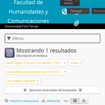
Facultad de
sesión
Humanidades y
Navegar
Comunicaciones
Universidad Finis Terrae
Filtros
Mostrando 1 resultados
Descripción archivística
Washington Carrasco Fernández (1922-2021)
Cuba
Junta Militar de Gobierno de Chile (1973-1990)
Con objetos digitales
Opciones avanzadas de búsqueda
Imprimir vista previa
Hierarchy
Ver :