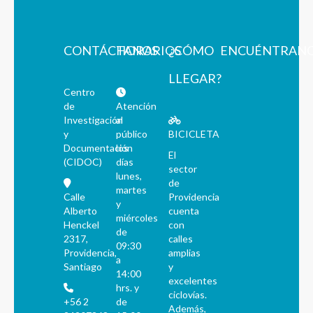
CONTÁCTANOS
HORARIOS
¿CÓMO
ENCUÉNTRAN
LLEGAR?
Centro
de
Atención
Investigación
al
y
público
BICICLETA
Documentación
los
El
(CIDOC)
días
sector
lunes,
de
martes
Calle
Providencia
y
Alberto
cuenta
miércoles
Henckel
con
de
2317,
calles
09:30
Providencia,
amplias
a
Santiago
y
14:00
excelentes
hrs. y
ciclovías.
+56 2
de
Además,