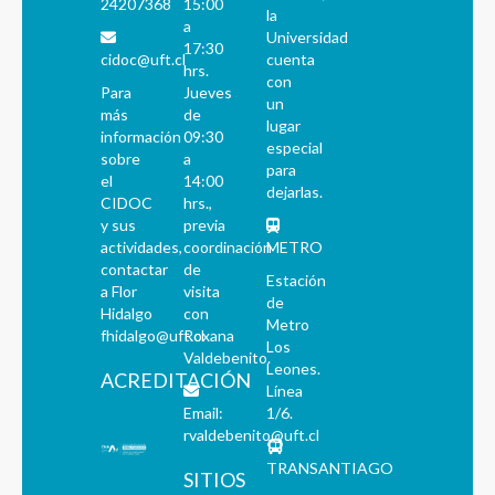
24207368
15:00
la
a
Universidad
17:30
cidoc@uft.cl
cuenta
hrs.
con
Para
Jueves
un
más
de
lugar
información
09:30
especial
sobre
a
para
el
14:00
dejarlas.
CIDOC
hrs.,
y sus
previa
actividades,
coordinación
METRO
contactar
de
Estación
a Flor
visita
de
Hidalgo
con
Metro
fhidalgo@uft.cl
Roxana
Los
Valdebenito.
Leones.
ACREDITACIÓN
Línea
Email:
1/6.
rvaldebenito@uft.cl
TRANSANTIAGO
SITIOS