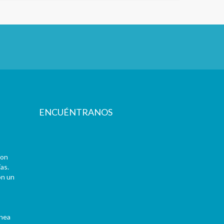
ENCUÉNTRANOS
con
as.
on un
ínea