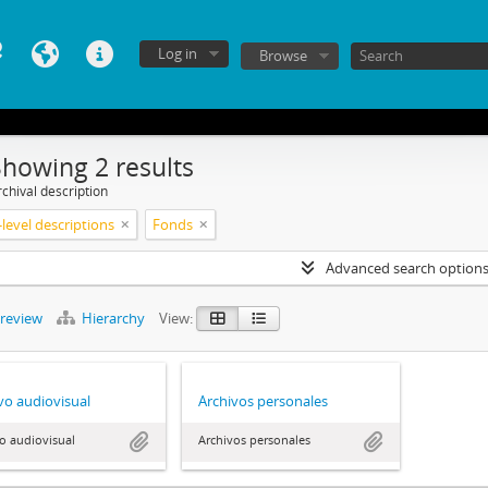
Log in
Browse
Showing 2 results
chival description
level descriptions
Fonds
Advanced search option
preview
Hierarchy
View:
vo audiovisual
Archivos personales
o audiovisual
Archivos personales