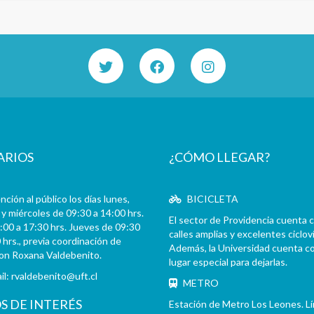
ARIOS
¿CÓMO LLEGAR?
ción al público los días lunes,
BICICLETA
y miércoles de 09:30 a 14:00 hrs.
El sector de Providencia cuenta 
:00 a 17:30 hrs. Jueves de 09:30
calles amplias y excelentes cicloví
 hrs., previa coordinación de
Además, la Universidad cuenta c
con Roxana Valdebenito.
lugar especial para dejarlas.
il:
rvaldebenito@uft.cl
METRO
OS DE INTERÉS
Estación de Metro Los Leones. L