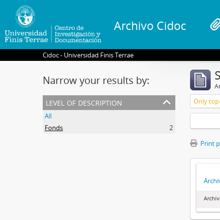
Archivo Cidoc
Cidoc - Universidad Finis Terrae
Narrow your results by:
Ar
level of description
Only top-
All
Fonds
2
Print 
Archi
Archiv