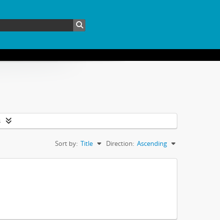
s
Sort by:
Title
Direction:
Ascending