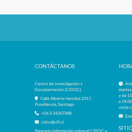
CONTÁCTANOS
HOR
Centro de Investigación y
Aten
Documentación (CIDOC)
martes 
y de 15
Calle Alberto Henckel 2317,
a 14:00
Providencia, Santiago
visita 
+56 2 24207368
Ema
cidoc@uft.cl
SITI
Para más información sobre el CIDOC y