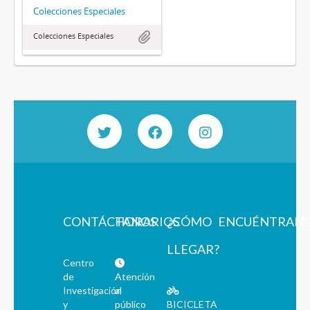
Colecciones Especiales
Colecciones Especiales
CONTÁCTANOS
HORARIOS
¿CÓMO
ENCUÉNTRAN
LLEGAR?
Centro
de
Atención
Investigación
al
y
público
BICICLETA