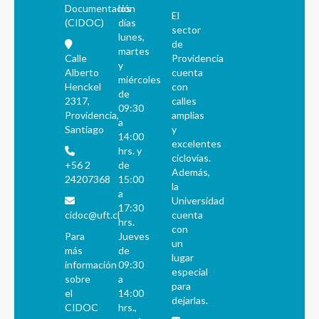
Documentación
los
El
(CIDOC)
días
sector
lunes,
de
martes
Calle
Providencia
y
Alberto
cuenta
miércoles
Henckel
con
de
2317,
calles
09:30
Providencia,
amplias
a
Santiago
y
14:00
excelentes
hrs. y
ciclovías.
+56 2
de
Además,
24207368
15:00
la
a
Universidad
17:30
cidoc@uft.cl
cuenta
hrs.
con
Para
Jueves
un
más
de
lugar
información
09:30
especial
sobre
a
para
el
14:00
dejarlas.
CIDOC
hrs.,