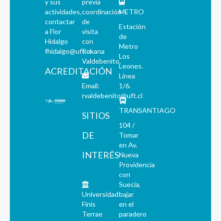
y sus
previa
actividades,
coordinación
METRO
contactar
de
Estación
a Flor
visita
de
Hidalgo
con
Metro
fhidalgo@uft.cl
Roxana
Los
Valdebenito.
Leones.
ACREDITACIÓN
Línea
Email:
1/6.
rvaldebenito@uft.cl
TRANSANTIAGO
SITIOS
104 /
DE
Tomar
en Av.
INTERÉS
Nueva
Providencia
con
Suecia,
Universidad
bajar
Finis
en el
Terrae
paradero