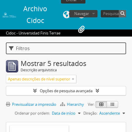
Archivo
Navegar
Cidoc
Cidoc - Universidad Finis Terrae
Filtros
Mostrar 5 resultados
Descrição arquivística
Apenas descrições de nível superior
Opções de pesquisa avançada
Previsualizar a impressão
Hierarchy
Ver:
Ordenar por ordem:
Data de início
Direção:
Ascendente