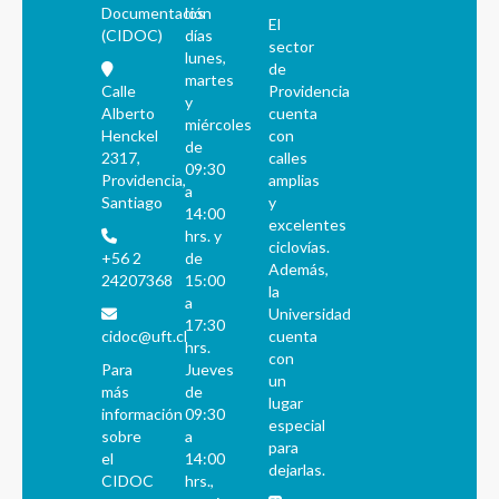
Documentación
los
El
(CIDOC)
días
sector
lunes,
de
martes
Calle
Providencia
y
Alberto
cuenta
miércoles
Henckel
con
de
2317,
calles
09:30
Providencia,
amplias
a
Santiago
y
14:00
excelentes
hrs. y
ciclovías.
+56 2
de
Además,
24207368
15:00
la
a
Universidad
17:30
cidoc@uft.cl
cuenta
hrs.
con
Para
Jueves
un
más
de
lugar
información
09:30
especial
sobre
a
para
el
14:00
dejarlas.
CIDOC
hrs.,