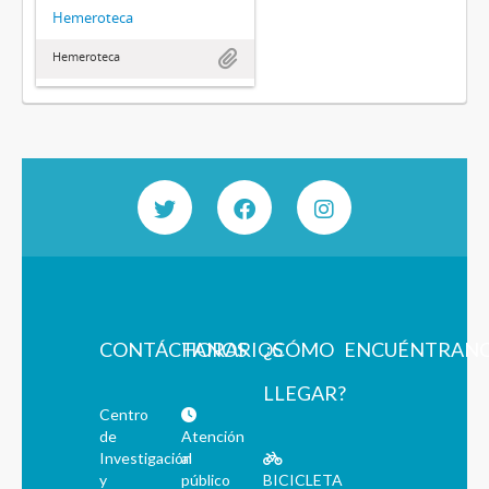
Hemeroteca
Hemeroteca
CONTÁCTANOS
HORARIOS
¿CÓMO
ENCUÉNTRAN
LLEGAR?
Centro
de
Atención
Investigación
al
y
público
BICICLETA