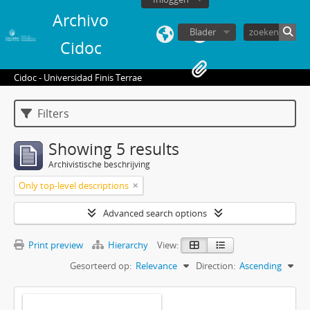
Archivo
Blader
Cidoc
Cidoc - Universidad Finis Terrae
Filters
Showing 5 results
Archivistische beschrijving
Only top-level descriptions
Advanced search options
Print preview
Hierarchy
View:
Gesorteerd op:
Relevance
Direction:
Ascending