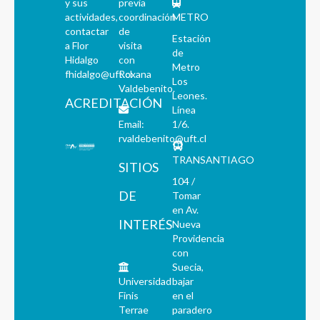
y sus
previa
actividades,
coordinación
METRO
contactar
de
Estación
a Flor
visita
de
Hidalgo
con
Metro
fhidalgo@uft.cl
Roxana
Los
Valdebenito.
Leones.
ACREDITACIÓN
Línea
Email:
1/6.
rvaldebenito@uft.cl
TRANSANTIAGO
SITIOS
104 /
DE
Tomar
en Av.
INTERÉS
Nueva
Providencia
con
Suecia,
Universidad
bajar
Finis
en el
Terrae
paradero