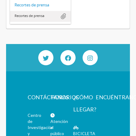
Recortes de prensa
Recortes de prensa
CONTÁCTANOS
HORARIOS
¿CÓMO
ENCUÉNTRAN
LLEGAR?
Centro
de
Atención
Investigación
al
y
público
BICICLETA