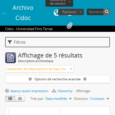
de session
Archivo
Parcourir
Cidoc
Cidoc - Universidad Finis Terrae
Filtres
Affichage de 5 résultats
Description archivistique
Seulement les descriptions de haut niveau
Options de recherche avancée
Aperçu avant impression
Hierarchy
Affichage :
Trier par:
Date modifiée
Direction:
Croissant