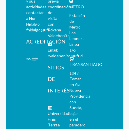
y sus
previa
actividades,
coordinación
METRO
contactar
de
Estación
a Flor
visita
de
Hidalgo
con
Metro
fhidalgo@uft.cl
Roxana
Los
Valdebenito.
Leones.
ACREDITACIÓN
Línea
Email:
1/6.
rvaldebenito@uft.cl
TRANSANTIAGO
SITIOS
104 /
DE
Tomar
en Av.
INTERÉS
Nueva
Providencia
con
Suecia,
Universidad
bajar
Finis
en el
Terrae
paradero