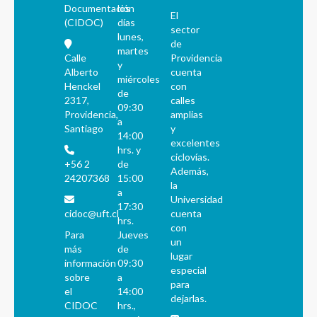
Documentación
los
El
(CIDOC)
días
sector
lunes,
de
martes
Calle
Providencia
y
Alberto
cuenta
miércoles
Henckel
con
de
2317,
calles
09:30
Providencia,
amplias
a
Santiago
y
14:00
excelentes
hrs. y
ciclovías.
+56 2
de
Además,
24207368
15:00
la
a
Universidad
17:30
cidoc@uft.cl
cuenta
hrs.
con
Para
Jueves
un
más
de
lugar
información
09:30
especial
sobre
a
para
el
14:00
dejarlas.
CIDOC
hrs.,