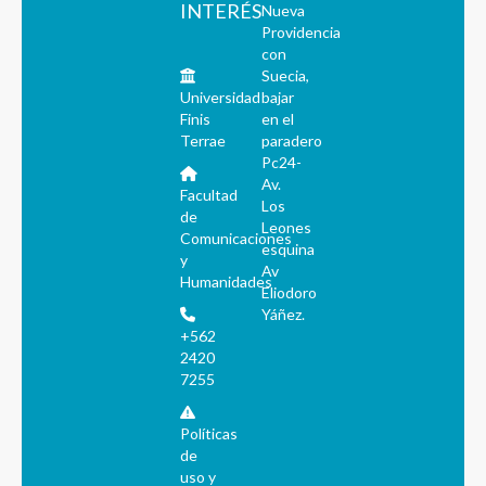
INTERÉS
Nueva
Providencia
con
Suecia,
Universidad
bajar
Finis
en el
Terrae
paradero
Pc24-
Av.
Facultad
Los
de
Leones
Comunicaciones
esquina
y
Av
Humanidades
Eliodoro
Yáñez.
+562
2420
7255
Políticas
de
uso y