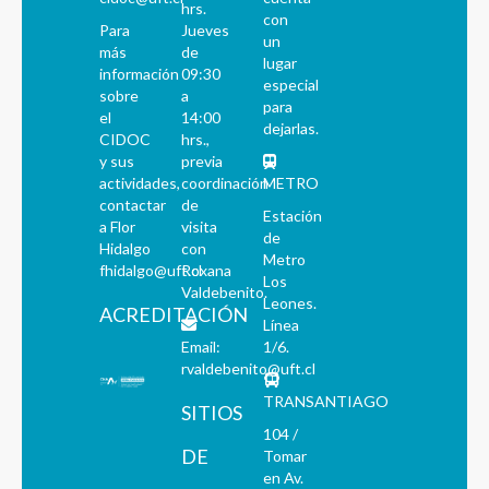
hrs.
con
Para
Jueves
un
más
de
lugar
información
09:30
especial
sobre
a
para
el
14:00
dejarlas.
CIDOC
hrs.,
y sus
previa
actividades,
coordinación
METRO
contactar
de
Estación
a Flor
visita
de
Hidalgo
con
Metro
fhidalgo@uft.cl
Roxana
Los
Valdebenito.
Leones.
ACREDITACIÓN
Línea
Email:
1/6.
rvaldebenito@uft.cl
TRANSANTIAGO
SITIOS
104 /
DE
Tomar
en Av.