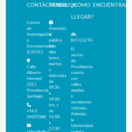
CONTÁCTANOS
HORARIOS
¿CÓMO
ENCUÉNTRAN
LLEGAR?
Centro
de
Atención
Investigación
al
y
público
BICICLETA
Documentación
los
El
(CIDOC)
días
sector
lunes,
de
martes
Calle
Providencia
y
Alberto
cuenta
miércoles
Henckel
con
de
2317,
calles
09:30
Providencia,
amplias
a
Santiago
y
14:00
excelentes
hrs. y
ciclovías.
+56 2
de
Además,
24207368
15:00
la
a
Universidad
17:30
cidoc@uft.cl
cuenta