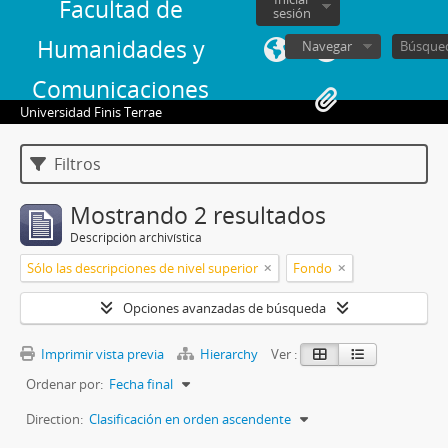
Facultad de
sesión
Humanidades y
Navegar
Comunicaciones
Universidad Finis Terrae
Filtros
Mostrando 2 resultados
Descripción archivística
Sólo las descripciones de nivel superior
Fondo
Opciones avanzadas de búsqueda
Imprimir vista previa
Hierarchy
Ver :
Ordenar por:
Fecha final
Direction:
Clasificación en orden ascendente