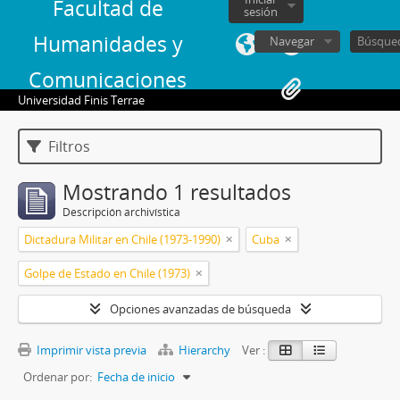
Facultad de
sesión
Humanidades y
Navegar
Comunicaciones
Universidad Finis Terrae
Filtros
Mostrando 1 resultados
Descripción archivística
Dictadura Militar en Chile (1973-1990)
Cuba
Golpe de Estado en Chile (1973)
Opciones avanzadas de búsqueda
Imprimir vista previa
Hierarchy
Ver :
Ordenar por:
Fecha de inicio