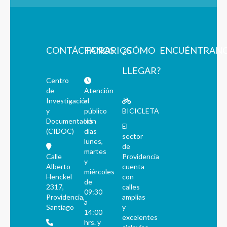
CONTÁCTANOS
HORARIOS
¿CÓMO
ENCUÉNTRAN
LLEGAR?
Centro
de
Atención
Investigación
al
y
público
BICICLETA
Documentación
los
El
(CIDOC)
días
sector
lunes,
de
martes
Calle
Providencia
y
Alberto
cuenta
miércoles
Henckel
con
de
2317,
calles
09:30
Providencia,
amplias
a
Santiago
y
14:00
excelentes
hrs. y