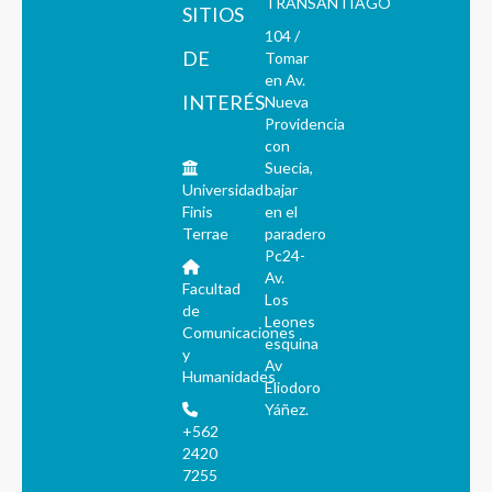
TRANSANTIAGO
SITIOS
104 /
DE
Tomar
en Av.
INTERÉS
Nueva
Providencia
con
Suecia,
Universidad
bajar
Finis
en el
Terrae
paradero
Pc24-
Av.
Facultad
Los
de
Leones
Comunicaciones
esquina
y
Av
Humanidades
Eliodoro
Yáñez.
+562
2420
7255