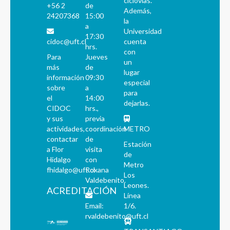
ciclovías.
+56 2
de
Además,
24207368
15:00
la
a
Universidad
17:30
cidoc@uft.cl
cuenta
hrs.
con
Para
Jueves
un
más
de
lugar
información
09:30
especial
sobre
a
para
el
14:00
dejarlas.
CIDOC
hrs.,
y sus
previa
actividades,
coordinación
METRO
contactar
de
Estación
a Flor
visita
de
Hidalgo
con
Metro
fhidalgo@uft.cl
Roxana
Los
Valdebenito.
Leones.
ACREDITACIÓN
Línea
Email:
1/6.
rvaldebenito@uft.cl