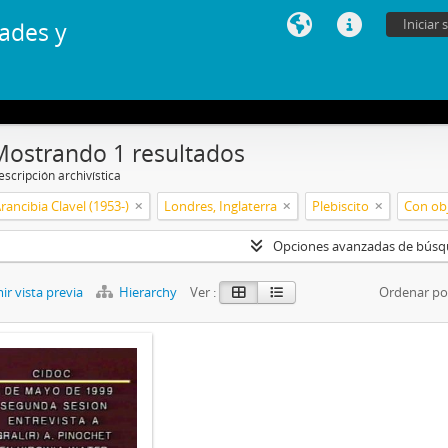
Iniciar 
ades y
Mostrando 1 resultados
scripción archivística
Arancibia Clavel (1953-)
Londres, Inglaterra
Plebiscito
Con obj
Opciones avanzadas de bús
r vista previa
Hierarchy
Ver :
Ordenar po