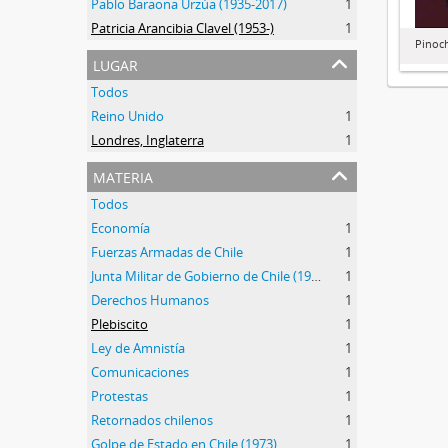
Pablo Baraona Urzúa (1935-2017)
1
Patricia Arancibia Clavel (1953-)
1
Pinoc
lugar
Todos
Reino Unido
1
Londres, Inglaterra
1
materia
Todos
Economía
1
Fuerzas Armadas de Chile
1
Junta Militar de Gobierno de Chile (1973-1990)
1
Derechos Humanos
1
Plebiscito
1
Ley de Amnistía
1
Comunicaciones
1
Protestas
1
Retornados chilenos
1
Golpe de Estado en Chile (1973)
1