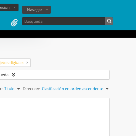
sesión
Navegar
etos digitales
queda
r:
Título
Direction:
Clasificación en orden ascendente