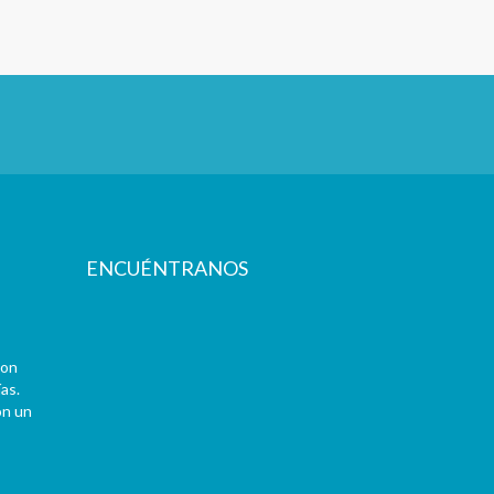
ENCUÉNTRANOS
con
as.
on un