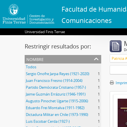
Facultad de Humanid
Comunicaciones
Universidad Finis Terrae
Restringir resultados por:
De
nombre
Patricia 
Todos
Sergio Onofre Jarpa Reyes (1921-2020)
1
Juan Francisco Fresno (1914-2004)
1
Imprimi
Partido Demócrata Cristiano (1957-)
1
Jaime Guzmán Errázuriz (1946-1991)
1
Augusto Pinochet Ugarte (1915-2006)
1
Eduardo Frei Montalva (1911-1982)
1
Dictadura Militar en Chile (1973-1990)
1
Luis Escobar Cerda (1927-)
1