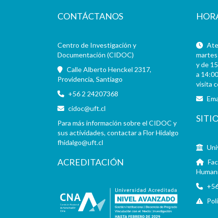
CONTÁCTANOS
HOR
Centro de Investigación y
Aten
Documentación (CIDOC)
martes 
y de 15
Calle Alberto Henckel 2317,
a 14:00
Providencia, Santiago
visita 
+56 2 24207368
Ema
cidoc@uft.cl
SITI
Para más información sobre el CIDOC y
sus actividades, contactar a Flor Hidalgo
fhidalgo@uft.cl
Uni
ACREDITACIÓN
Fac
Human
+56
Pol