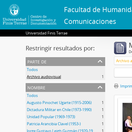
Facultad de Humanid
Comunicaciones
Universidad Finis Terrae
Restringir resultados por:
De
parte de
Archivo 
Todos
Archivo audiovisual
1
nombre
Imprimi
Todos
Augusto Pinochet Ugarte (1915-2006)
1
Dictadura Militar en Chile (1973-1990)
1
Unidad Popular (1969-1973)
1
Patricia Arancibia Clavel (1953-)
1
Jorge Gustavo Leigh Guzmán (1920-1999)
1