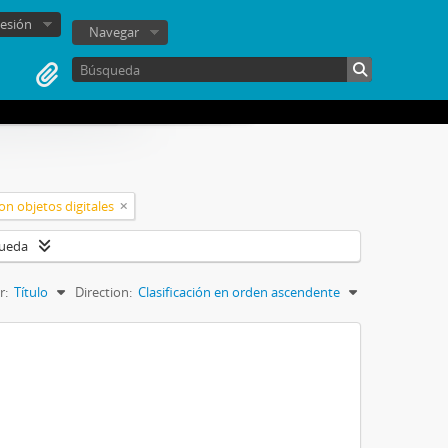
sesión
Navegar
on objetos digitales
queda
r:
Título
Direction:
Clasificación en orden ascendente