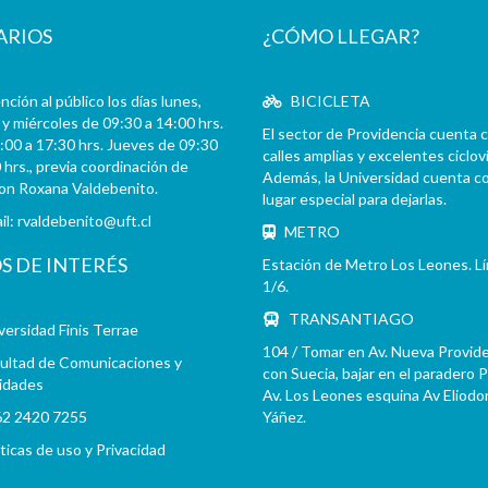
ARIOS
¿CÓMO LLEGAR?
ción al público los días lunes,
BICICLETA
y miércoles de 09:30 a 14:00 hrs.
El sector de Providencia cuenta 
:00 a 17:30 hrs. Jueves de 09:30
calles amplias y excelentes cicloví
 hrs., previa coordinación de
Además, la Universidad cuenta c
con Roxana Valdebenito.
lugar especial para dejarlas.
il:
rvaldebenito@uft.cl
METRO
OS DE INTERÉS
Estación de Metro Los Leones. L
1/6.
TRANSANTIAGO
versidad Finis Terrae
104 / Tomar en Av. Nueva Provid
ultad de Comunicaciones y
con Suecia, bajar en el paradero 
idades
Av. Los Leones esquina Av Eliodo
2 2420 7255
Yáñez.
íticas de uso y Privacidad