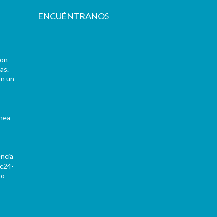
ENCUÉNTRANOS
con
as.
on un
ínea
encia
Pc24-
ro