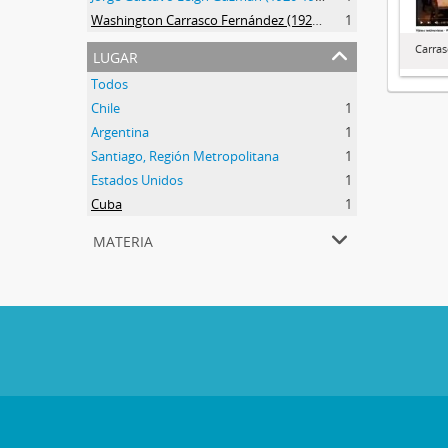
Washington Carrasco Fernández (1922-2021)
1
Carra
lugar
Todos
Chile
1
Argentina
1
Santiago, Región Metropolitana
1
Estados Unidos
1
Cuba
1
materia