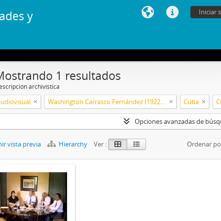
Iniciar 
ades y
Mostrando 1 resultados
scripción archivística
audiovisual
Washington Carrasco Fernández (1922-2021)
Cuba
C
Opciones avanzadas de bús
r vista previa
Hierarchy
Ver :
Ordenar po