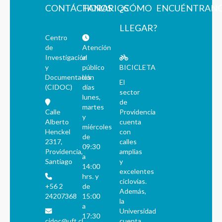
CONTÁCTANOS
HORARIOS
¿CÓMO
ENCUÉNTRAN
LLEGAR?
Centro
de
Atención
Investigación
al
y
público
BICICLETA
Documentación
los
El
(CIDOC)
días
sector
lunes,
de
martes
Calle
Providencia
y
Alberto
cuenta
miércoles
Henckel
con
de
2317,
calles
09:30
Providencia,
amplias
a
Santiago
y
14:00
excelentes
hrs. y
ciclovías.
+56 2
de
Además,
24207368
15:00
la
a
Universidad
17:30
cidoc@uft.cl
cuenta