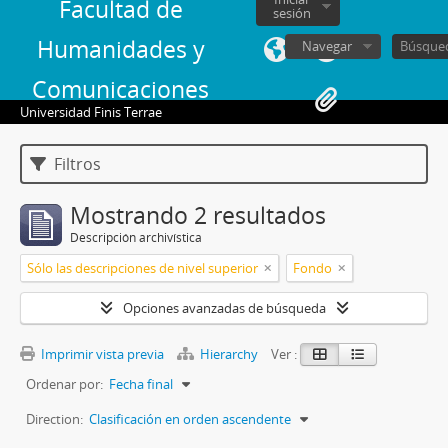
Facultad de
sesión
Humanidades y
Navegar
Comunicaciones
Universidad Finis Terrae
Filtros
Mostrando 2 resultados
Descripción archivística
Sólo las descripciones de nivel superior
Fondo
Opciones avanzadas de búsqueda
Imprimir vista previa
Hierarchy
Ver :
Ordenar por:
Fecha final
Direction:
Clasificación en orden ascendente