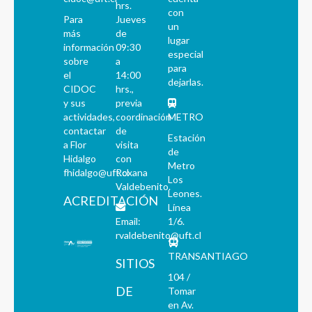
hrs.
con
Para
Jueves
un
más
de
lugar
información
09:30
especial
sobre
a
para
el
14:00
dejarlas.
CIDOC
hrs.,
y sus
previa
actividades,
coordinación
METRO
contactar
de
Estación
a Flor
visita
de
Hidalgo
con
Metro
fhidalgo@uft.cl
Roxana
Los
Valdebenito.
Leones.
ACREDITACIÓN
Línea
Email:
1/6.
rvaldebenito@uft.cl
TRANSANTIAGO
SITIOS
104 /
DE
Tomar
en Av.