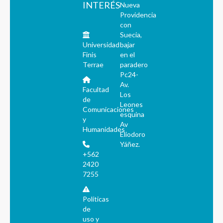
INTERÉS
Nueva
Providencia
con
Suecia,
Universidad
bajar
Finis
en el
Terrae
paradero
Pc24-
Av.
Facultad
Los
de
Leones
Comunicaciones
esquina
y
Av
Humanidades
Eliodoro
Yáñez.
+562
2420
7255
Políticas
de
uso y