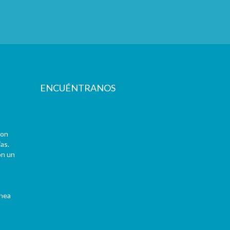
ENCUÉNTRANOS
con
as.
on un
ínea