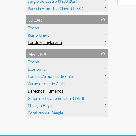
Sergio de Castro (1930-2024)
1
Patricia Arancibia Clavel (1953-)
1
lugar
Todos
Reino Unido
1
Londres, Inglaterra
1
materia
Todos
Economía
1
Fuerzas Armadas de Chile
1
Carabineros de Chile
1
Derechos Humanos
1
Golpe de Estado en Chile (1973)
1
Chicago Boys
1
Conflicto del Beagle
1