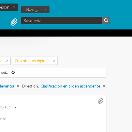
sesión
Navegar
nos
Con objetos digitales
queda
levancia
Direction:
Clasificación en orden ascendente
05-10/11
t al.