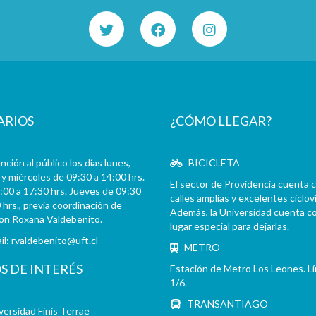
ARIOS
¿CÓMO LLEGAR?
ción al público los días lunes,
BICICLETA
y miércoles de 09:30 a 14:00 hrs.
El sector de Providencia cuenta 
:00 a 17:30 hrs. Jueves de 09:30
calles amplias y excelentes cicloví
 hrs., previa coordinación de
Además, la Universidad cuenta c
con Roxana Valdebenito.
lugar especial para dejarlas.
il:
rvaldebenito@uft.cl
METRO
OS DE INTERÉS
Estación de Metro Los Leones. L
1/6.
TRANSANTIAGO
versidad Finis Terrae