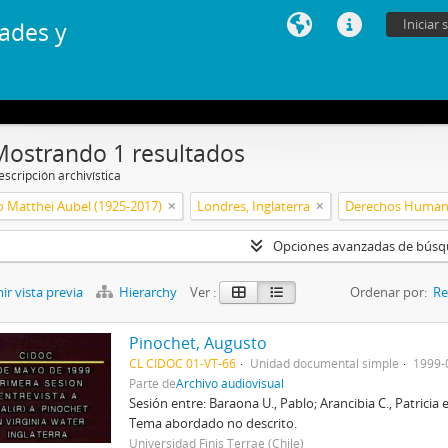
Iniciar 
ades y
Mostrando 1 resultados
scripción archivística
 Matthei Aubel (1925-2017)
Londres, Inglaterra
Derechos Huma
Opciones avanzadas de bús
r vista previa
Hierarchy
Ver :
Ordenar por:
Re
Pinochet, Augusto
CL CIDOC 01-VT-66
Unidad documental simple
1999-
Parte de
Archivo audiovisual
Sesión entre: Baraona U., Pablo; Arancibia C., Patricia e
Tema abordado no descrito.
Universidad Finis Terrae (Chile)