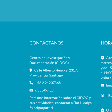
CONTÁCTANOS
HOR
Centro de Investigación y
Aten
Documentación (CIDOC)
martes 
y de 15
Calle Alberto Henckel 2317,
a 14:00
Providencia, Santiago
visita 
+56 2 24207368
Ema
cidoc@uft.cl
SITI
Para más información sobre el CIDOC y
sus actividades, contactar a Flor Hidalgo
fhidalgo@uft.cl
Uni