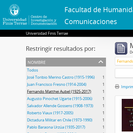
Facultad de Humanid
Comunicaciones
Universidad Finis Terrae
Restringir resultados por:
De
nombre
Fernando
Todos
José Toribio Merino Castro (1915-1996)
1
Juan Francisco Fresno (1914-2004)
1
Imprimi
Fernando Matthei Aubel (1925-2017)
1
Augusto Pinochet Ugarte (1915-2006)
1
Salvador Allende Gossens (1908-1973)
1
Roberto Viaux (1917-2005)
1
Dictadura Militar en Chile (1973-1990)
1
Pablo Baraona Urzúa (1935-2017)
1