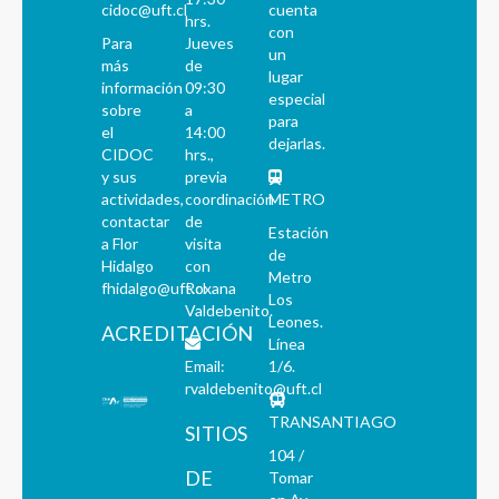
cidoc@uft.cl
cuenta
hrs.
con
Para
Jueves
un
más
de
lugar
información
09:30
especial
sobre
a
para
el
14:00
dejarlas.
CIDOC
hrs.,
y sus
previa
actividades,
coordinación
METRO
contactar
de
Estación
a Flor
visita
de
Hidalgo
con
Metro
fhidalgo@uft.cl
Roxana
Los
Valdebenito.
Leones.
ACREDITACIÓN
Línea
Email:
1/6.
rvaldebenito@uft.cl
TRANSANTIAGO
SITIOS
104 /
DE
Tomar