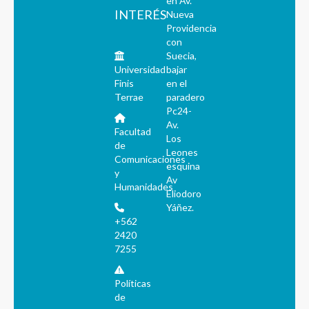
en Av.
INTERÉS
Nueva
Providencia
con
Suecia,
Universidad
bajar
Finis
en el
Terrae
paradero
Pc24-
Av.
Facultad
Los
de
Leones
Comunicaciones
esquina
y
Av
Humanidades
Eliodoro
Yáñez.
+562
2420
7255
Políticas
de