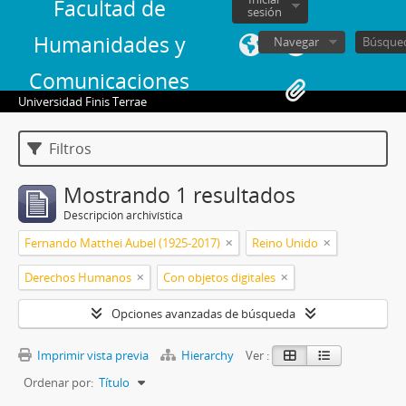
Facultad de
sesión
Humanidades y
Navegar
Comunicaciones
Universidad Finis Terrae
Filtros
Mostrando 1 resultados
Descripción archivística
Fernando Matthei Aubel (1925-2017)
Reino Unido
Derechos Humanos
Con objetos digitales
Opciones avanzadas de búsqueda
Imprimir vista previa
Hierarchy
Ver :
Ordenar por:
Título