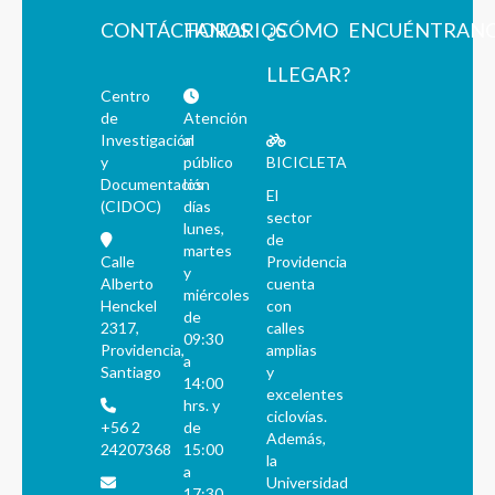
CONTÁCTANOS
HORARIOS
¿CÓMO
ENCUÉNTRAN
LLEGAR?
Centro
de
Atención
Investigación
al
y
público
BICICLETA
Documentación
los
El
(CIDOC)
días
sector
lunes,
de
martes
Calle
Providencia
y
Alberto
cuenta
miércoles
Henckel
con
de
2317,
calles
09:30
Providencia,
amplias
a
Santiago
y
14:00
excelentes
hrs. y
ciclovías.
+56 2
de
Además,
24207368
15:00
la
a
Universidad
17:30