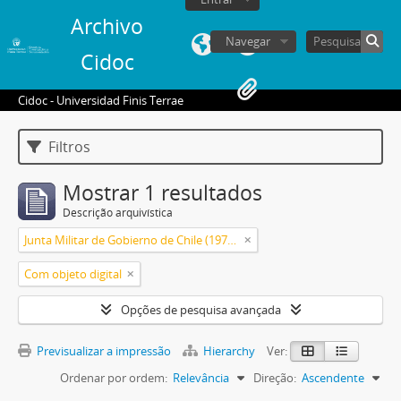
Archivo
Navegar
Cidoc
Cidoc - Universidad Finis Terrae
Filtros
Mostrar 1 resultados
Descrição arquivística
Junta Militar de Gobierno de Chile (1973-1990)
Com objeto digital
Opções de pesquisa avançada
Previsualizar a impressão
Hierarchy
Ver:
Ordenar por ordem:
Relevância
Direção:
Ascendente