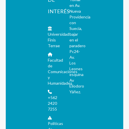
en Av.
INTERÉS
Nueva
Providencia
con
Suecia,
Universidad
bajar
Finis
en el
Terrae
paradero
Pc24-
Av.
Facultad
Los
de
Leones
Comunicaciones
esquina
y
Av
Humanidades
Eliodoro
Yáñez.
+562
2420
7255
Políticas