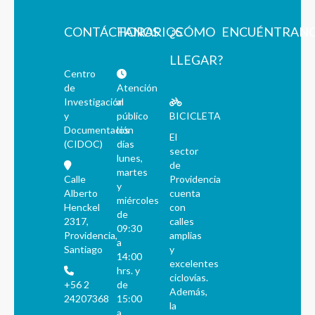
CONTÁCTANOS
HORARIOS
¿CÓMO
ENCUÉNTRAN
LLEGAR?
Centro
de
Atención
Investigación
al
y
público
BICICLETA
Documentación
los
El
(CIDOC)
días
sector
lunes,
de
martes
Calle
Providencia
y
Alberto
cuenta
miércoles
Henckel
con
de
2317,
calles
09:30
Providencia,
amplias
a
Santiago
y
14:00
excelentes
hrs. y
ciclovías.
+56 2
de
Además,
24207368
15:00
la
a