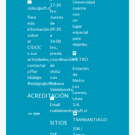
Universidad
17:30
cidoc@uft.cl
cuenta
hrs.
con
Para
Jueves
un
más
de
lugar
información
09:30
especial
sobre
a
para
el
14:00
dejarlas.
CIDOC
hrs.,
y sus
previa
actividades,
coordinación
METRO
contactar
de
Estación
a Flor
visita
de
Hidalgo
con
Metro
fhidalgo@uft.cl
Roxana
Los
Valdebenito.
Leones.
ACREDITACIÓN
Línea
Email:
1/6.
rvaldebenito@uft.cl
TRANSANTIAGO
SITIOS
104 /
DE
Tomar