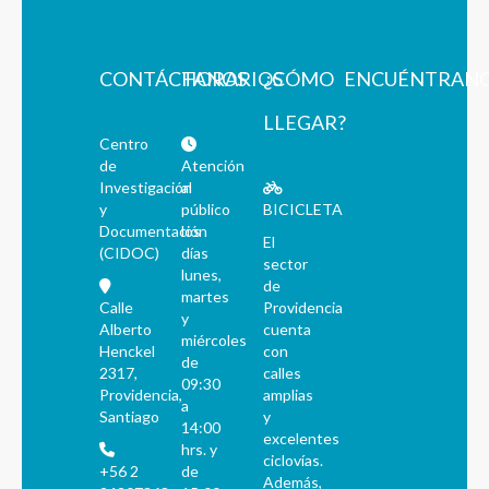
CONTÁCTANOS
HORARIOS
¿CÓMO
ENCUÉNTRAN
LLEGAR?
Centro
de
Atención
Investigación
al
y
público
BICICLETA
Documentación
los
El
(CIDOC)
días
sector
lunes,
de
martes
Calle
Providencia
y
Alberto
cuenta
miércoles
Henckel
con
de
2317,
calles
09:30
Providencia,
amplias
a
Santiago
y
14:00
excelentes
hrs. y
ciclovías.
+56 2
de
Además,