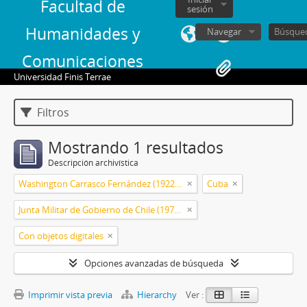
Facultad de
sesión
Humanidades y
Navegar
Comunicaciones
Universidad Finis Terrae
Filtros
Mostrando 1 resultados
Descripción archivística
Washington Carrasco Fernández (1922-2021)
Cuba
Junta Militar de Gobierno de Chile (1973-1990)
Con objetos digitales
Opciones avanzadas de búsqueda
Imprimir vista previa
Hierarchy
Ver :