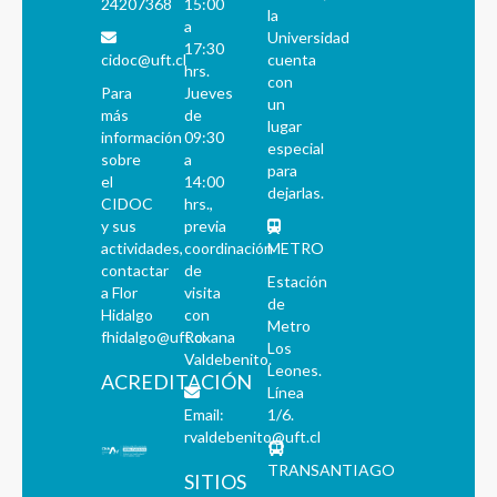
24207368
15:00
la
a
Universidad
17:30
cidoc@uft.cl
cuenta
hrs.
con
Para
Jueves
un
más
de
lugar
información
09:30
especial
sobre
a
para
el
14:00
dejarlas.
CIDOC
hrs.,
y sus
previa
actividades,
coordinación
METRO
contactar
de
Estación
a Flor
visita
de
Hidalgo
con
Metro
fhidalgo@uft.cl
Roxana
Los
Valdebenito.
Leones.
ACREDITACIÓN
Línea
Email:
1/6.
rvaldebenito@uft.cl
TRANSANTIAGO
SITIOS