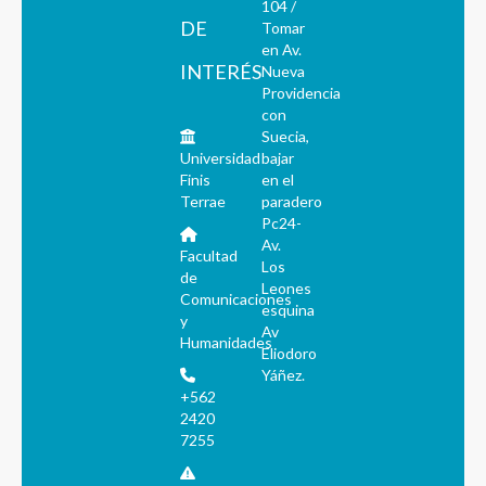
104 /
DE
Tomar
en Av.
INTERÉS
Nueva
Providencia
con
Suecia,
Universidad
bajar
Finis
en el
Terrae
paradero
Pc24-
Av.
Facultad
Los
de
Leones
Comunicaciones
esquina
y
Av
Humanidades
Eliodoro
Yáñez.
+562
2420
7255