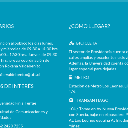
ARIOS
¿CÓMO LLEGAR?
ción al público los días lunes,
BICICLETA
y miércoles de 09:30 a 14:00 hrs.
El sector de Providencia cuenta 
:00 a 17:30 hrs. Jueves de 09:30
calles amplias y excelentes cicloví
 hrs., previa coordinación de
Además, la Universidad cuenta c
con Roxana Valdebenito.
lugar especial para dejarlas.
il:
rvaldebenito@uft.cl
METRO
OS DE INTERÉS
Estación de Metro Los Leones. L
1/6.
TRANSANTIAGO
versidad Finis Terrae
104 / Tomar en Av. Nueva Provid
ultad de Comunicaciones y
con Suecia, bajar en el paradero 
idades
Av. Los Leones esquina Av Eliodo
2 2420 7255
Yáñez.