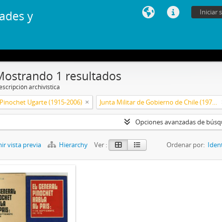
Iniciar 
ades y
Mostrando 1 resultados
scripción archivística
Pinochet Ugarte (1915-2006)
Junta Militar de Gobierno de Chile (1973-1990)
Opciones avanzadas de bús
r vista previa
Hierarchy
Ver :
Ordenar por:
Iden