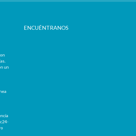
ENCUÉNTRANOS
con
as.
on un
ínea
encia
Pc24-
ro