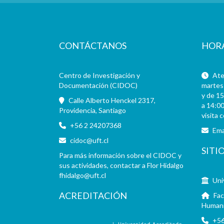
CONTÁCTANOS
HOR
Centro de Investigación y
Aten
Documentación (CIDOC)
martes 
y de 15
Calle Alberto Henckel 2317,
a 14:00
Providencia, Santiago
visita 
+56 2 24207368
Ema
cidoc@uft.cl
SITI
Para más información sobre el CIDOC y
sus actividades, contactar a Flor Hidalgo
fhidalgo@uft.cl
Uni
ACREDITACIÓN
Fac
Human
+56