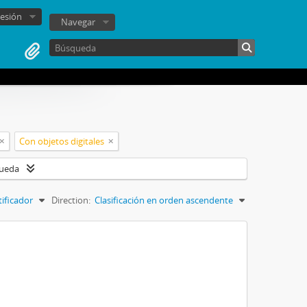
sesión
Navegar
Con objetos digitales
queda
tificador
Direction:
Clasificación en orden ascendente