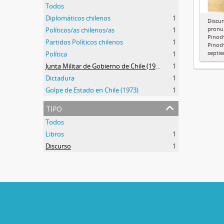
Todos
Diplomáticos chilenos
1
Discu
pronu
Políticos/as chilenos/as
1
Pinoch
Partidos Políticos chilenos
1
Pinoch
septi
Política
1
Junta Militar de Gobierno de Chile (1973-1990)
1
Dictadura
1
Golpe de Estado en Chile (1973)
1
tipo
Todos
Libros
1
Discurso
1