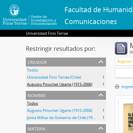
Facultad de Humanid
Comunicaciones
Universidad Finis Terrae
Restringir resultados por:
De
creador
Augusto 
Todos
Universidad Finis Terrae (Chile)
1
Augusto Pinochet Ugarte (1915-2006)
1
Imprimi
nombre
Todos
Augusto Pinochet Ugarte (1915-2006)
1
Junta Militar de Gobierno de Chile (1973-1990)
1
materia