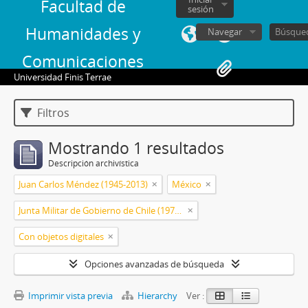
Facultad de
sesión
Humanidades y
Navegar
Comunicaciones
Universidad Finis Terrae
Filtros
Mostrando 1 resultados
Descripción archivística
Juan Carlos Méndez (1945-2013)
México
Junta Militar de Gobierno de Chile (1973-1990)
Con objetos digitales
Opciones avanzadas de búsqueda
Imprimir vista previa
Hierarchy
Ver :