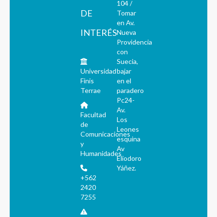
104 /
DE
Tomar
en Av.
INTERÉS
Nueva
Providencia
con
Suecia,
Universidad
bajar
Finis
en el
Terrae
paradero
Pc24-
Av.
Facultad
Los
de
Leones
Comunicaciones
esquina
y
Av
Humanidades
Eliodoro
Yáñez.
+562
2420
7255