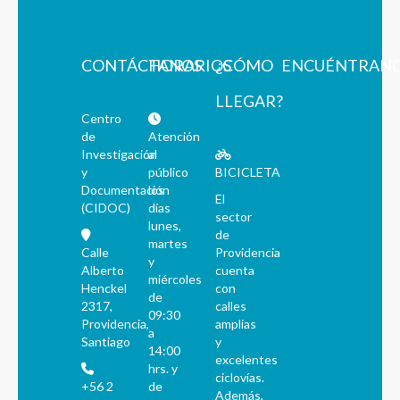
CONTÁCTANOS
HORARIOS
¿CÓMO
ENCUÉNTRAN
LLEGAR?
Centro
de
Atención
Investigación
al
y
público
BICICLETA
Documentación
los
El
(CIDOC)
días
sector
lunes,
de
martes
Calle
Providencia
y
Alberto
cuenta
miércoles
Henckel
con
de
2317,
calles
09:30
Providencia,
amplias
a
Santiago
y
14:00
excelentes
hrs. y
ciclovías.
+56 2
de
Además,