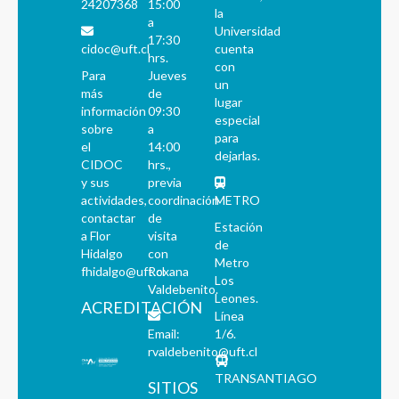
24207368
15:00
la
a
Universidad
17:30
cidoc@uft.cl
cuenta
hrs.
con
Para
Jueves
un
más
de
lugar
información
09:30
especial
sobre
a
para
el
14:00
dejarlas.
CIDOC
hrs.,
y sus
previa
actividades,
coordinación
METRO
contactar
de
Estación
a Flor
visita
de
Hidalgo
con
Metro
fhidalgo@uft.cl
Roxana
Los
Valdebenito.
Leones.
ACREDITACIÓN
Línea
Email:
1/6.
rvaldebenito@uft.cl
TRANSANTIAGO
SITIOS