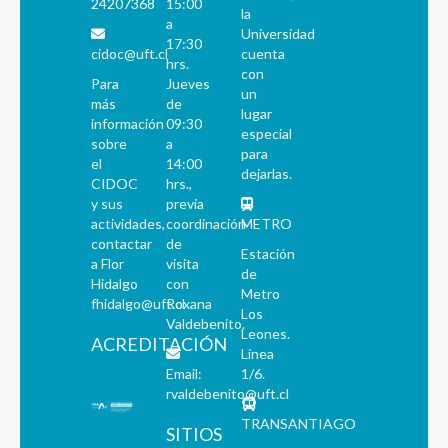
24207368
15:00
la
a
Universidad
17:30
cidoc@uft.cl
cuenta
hrs.
con
Para
Jueves
un
más
de
lugar
información
09:30
especial
sobre
a
para
el
14:00
dejarlas.
CIDOC
hrs.,
y sus
previa
actividades,
coordinación
METRO
contactar
de
Estación
a Flor
visita
de
Hidalgo
con
Metro
fhidalgo@uft.cl
Roxana
Los
Valdebenito.
Leones.
ACREDITACIÓN
Línea
Email:
1/6.
rvaldebenito@uft.cl
TRANSANTIAGO
SITIOS