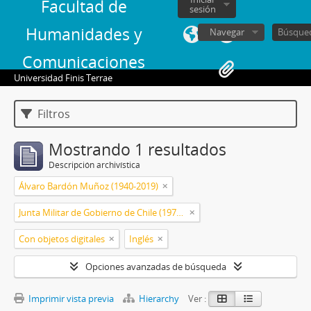
Facultad de
sesión
Humanidades y
Navegar
Comunicaciones
Universidad Finis Terrae
Filtros
Mostrando 1 resultados
Descripción archivística
Álvaro Bardón Muñoz (1940-2019)
Junta Militar de Gobierno de Chile (1973-1990)
Con objetos digitales
Inglés
Opciones avanzadas de búsqueda
Imprimir vista previa
Hierarchy
Ver :