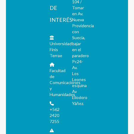
104 /
DE
Tomar
en Av.
INTERÉS
Nueva
Providencia
con
Suecia,
Universidad
bajar
Finis
en el
Terrae
paradero
Pc24-
Av.
Facultad
Los
de
Leones
Comunicaciones
esquina
y
Av
Humanidades
Eliodoro
Yáñez.
+562
2420
7255