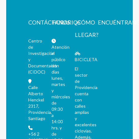
CONTÁCTANOS
HORARIOS
¿CÓMO
ENCUÉNTRAN
LLEGAR?
Centro
de
Atención
Investigación
al
y
público
BICICLETA
Documentación
los
El
(CIDOC)
días
sector
lunes,
de
martes
Calle
Providencia
y
Alberto
cuenta
miércoles
Henckel
con
de
2317,
calles
09:30
Providencia,
amplias
a
Santiago
y
14:00
excelentes
hrs. y
ciclovías.
+56 2
de
Además,