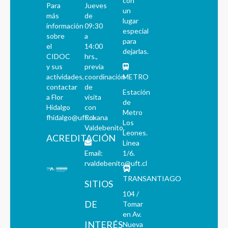
con
Para
Jueves
un
más
de
lugar
información
09:30
especial
sobre
a
para
el
14:00
dejarlas.
CIDOC
hrs.,
y sus
previa
actividades,
coordinación
METRO
contactar
de
Estación
a Flor
visita
de
Hidalgo
con
Metro
fhidalgo@uft.cl
Roxana
Los
Valdebenito.
Leones.
ACREDITACIÓN
Línea
Email:
1/6.
rvaldebenito@uft.cl
TRANSANTIAGO
SITIOS
104 /
DE
Tomar
en Av.
INTERÉS
Nueva