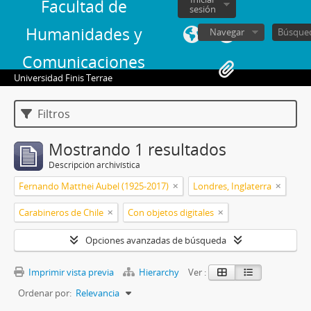
Facultad de
sesión
Humanidades y
Navegar
Comunicaciones
Universidad Finis Terrae
Filtros
Mostrando 1 resultados
Descripción archivística
Fernando Matthei Aubel (1925-2017)
Londres, Inglaterra
Carabineros de Chile
Con objetos digitales
Opciones avanzadas de búsqueda
Imprimir vista previa
Hierarchy
Ver :
Ordenar por:
Relevancia