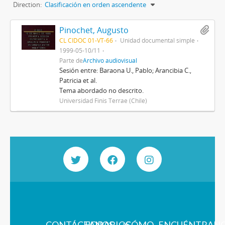
Direction:
Clasificación en orden ascendente
Pinochet, Augusto
CL CIDOC 01-VT-66
Unidad documental simple
1999-05-10/11
Parte de
Archivo audiovisual
Sesión entre: Baraona U., Pablo; Arancibia C.,
Patricia et al.
Tema abordado no descrito.
Universidad Finis Terrae (Chile)
CONTÁCTANOS
HORARIOS
¿CÓMO
ENCUÉNTRAN