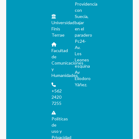
Providencia
con
Suecia,
Universidad
bajar
Finis
en el
Terrae
paradero
Pc24-
Av.
Facultad
Los
de
Leones
Comunicaciones
esquina
y
Av
Humanidades
Eliodoro
Yáñez.
+562
2420
7255
Políticas
de
uso y
Privacidad