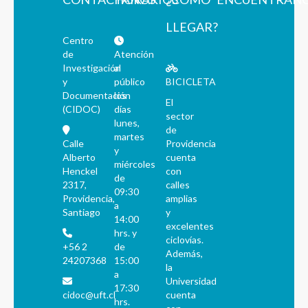
LLEGAR?
Centro
de
Atención
Investigación
al
y
público
BICICLETA
Documentación
los
El
(CIDOC)
días
sector
lunes,
de
martes
Calle
Providencia
y
Alberto
cuenta
miércoles
Henckel
con
de
2317,
calles
09:30
Providencia,
amplias
a
Santiago
y
14:00
excelentes
hrs. y
ciclovías.
+56 2
de
Además,
24207368
15:00
la
a
Universidad
17:30
cidoc@uft.cl
cuenta
hrs.