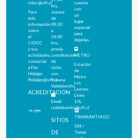
cidoc@uft.cl
cuenta
hrs.
con
Para
Jueves
un
más
de
lugar
información
09:30
especial
sobre
a
para
el
14:00
dejarlas.
CIDOC
hrs.,
y sus
previa
actividades,
coordinación
METRO
contactar
de
Estación
a Flor
visita
de
Hidalgo
con
Metro
fhidalgo@uft.cl
Roxana
Los
Valdebenito.
Leones.
ACREDITACIÓN
Línea
Email:
1/6.
rvaldebenito@uft.cl
TRANSANTIAGO
SITIOS
104 /
DE
Tomar