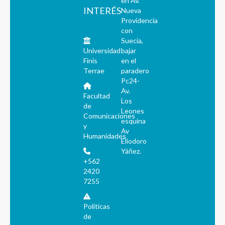
en Av.
INTERÉS
Nueva
Providencia
con
Suecia,
Universidad
bajar
Finis
en el
Terrae
paradero
Pc24-
Av.
Facultad
Los
de
Leones
Comunicaciones
esquina
y
Av
Humanidades
Eliodoro
Yáñez.
+562
2420
7255
Políticas
de