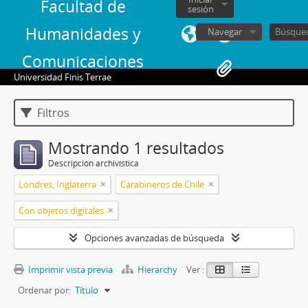
Facultad de
sesión
Humanidades y
Navegar
Comunicaciones
Universidad Finis Terrae
Filtros
Mostrando 1 resultados
Descripción archivística
Londres, Inglaterra
Carabineros de Chile
Con objetos digitales
Opciones avanzadas de búsqueda
Imprimir vista previa
Hierarchy
Ver :
Ordenar por:
Título