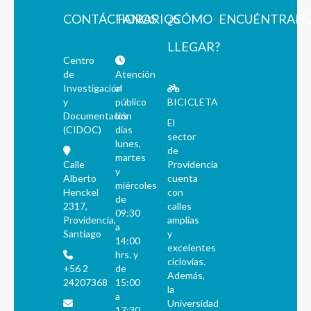
CONTÁCTANOS
HORARIOS
¿CÓMO
ENCUÉNTRAN
LLEGAR?
Centro
de
Atención
Investigación
al
y
público
BICICLETA
Documentación
los
El
(CIDOC)
días
sector
lunes,
de
martes
Calle
Providencia
y
Alberto
cuenta
miércoles
Henckel
con
de
2317,
calles
09:30
Providencia,
amplias
a
Santiago
y
14:00
excelentes
hrs. y
ciclovías.
+56 2
de
Además,
24207368
15:00
la
a
Universidad
17:30