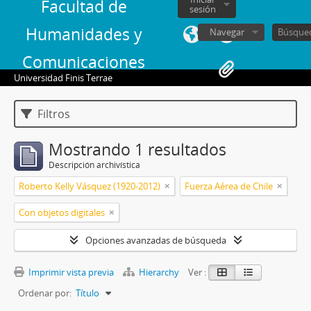
Facultad de
sesión
Humanidades y
Navegar
Comunicaciones
Universidad Finis Terrae
Filtros
Mostrando 1 resultados
Descripción archivística
Roberto Kelly Vásquez (1920-2012)
Fuerza Aérea de Chile
Con objetos digitales
Opciones avanzadas de búsqueda
Imprimir vista previa
Hierarchy
Ver :
Ordenar por:
Título