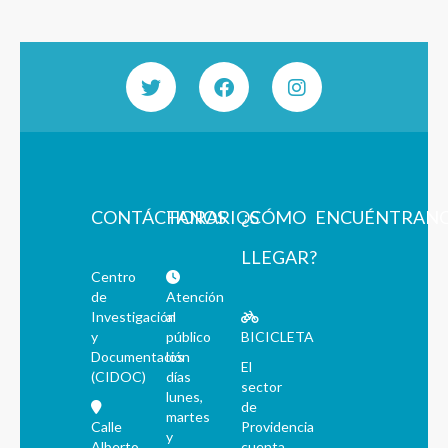
CONTÁCTANOS
HORARIOS
¿CÓMO
ENCUÉNTRAN
LLEGAR?
Centro
de
Atención
Investigación
al
y
público
BICICLETA
Documentación
los
El
(CIDOC)
días
sector
lunes,
de
martes
Calle
Providencia
y
Alberto
cuenta