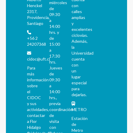
miércoles
Henckel
con
de
2317,
calles
09:30
Providencia,
amplias
a
Santiago
y
14:00
excelentes
hrs. y
ciclovías.
+56 2
de
Además,
24207368
15:00
la
a
Universidad
17:30
cidoc@uft.cl
cuenta
hrs.
con
Para
Jueves
un
más
de
lugar
información
09:30
especial
sobre
a
para
el
14:00
dejarlas.
CIDOC
hrs.,
y sus
previa
actividades,
coordinación
METRO
contactar
de
Estación
a Flor
visita
de
Hidalgo
con
Metro