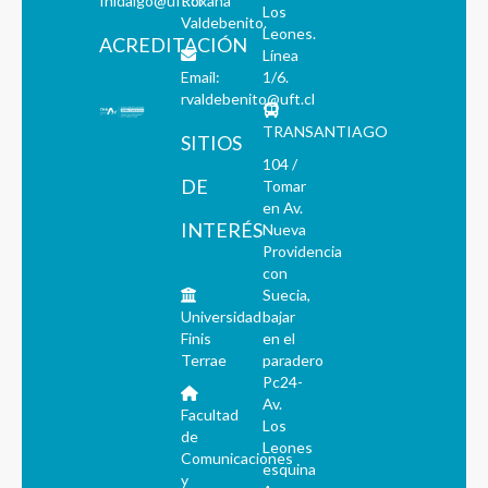
fhidalgo@uft.cl
Roxana
Los
Valdebenito.
Leones.
ACREDITACIÓN
Línea
Email:
1/6.
rvaldebenito@uft.cl
TRANSANTIAGO
SITIOS
104 /
DE
Tomar
en Av.
INTERÉS
Nueva
Providencia
con
Suecia,
Universidad
bajar
Finis
en el
Terrae
paradero
Pc24-
Av.
Facultad
Los
de
Leones
Comunicaciones
esquina
y