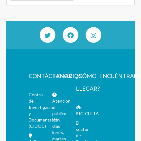
CONTÁCTANOS
HORARIOS
¿CÓMO
ENCUÉNTRAN
LLEGAR?
Centro
de
Atención
Investigación
al
y
público
BICICLETA
Documentación
los
El
(CIDOC)
días
sector
lunes,
de
martes