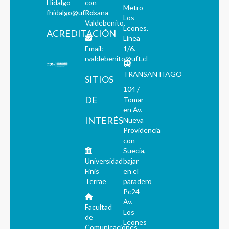
Hidalgo
con
Metro
fhidalgo@uft.cl
Roxana
Los
Valdebenito.
Leones.
ACREDITACIÓN
Línea
Email:
1/6.
rvaldebenito@uft.cl
TRANSANTIAGO
SITIOS
104 /
DE
Tomar
en Av.
INTERÉS
Nueva
Providencia
con
Suecia,
Universidad
bajar
Finis
en el
Terrae
paradero
Pc24-
Av.
Facultad
Los
de
Leones
Comunicaciones