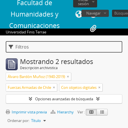
Facultad de
sesión
Humanidades y
Navegar
Comunicaciones
Universidad Finis Terrae
Filtros
Mostrando 2 resultados
Descripción archivística
Álvaro Bardón Muñoz (1940-2019)
Fuerzas Armadas de Chile
Con objetos digitales
Opciones avanzadas de búsqueda
Imprimir vista previa
Hierarchy
Ver :
Ordenar por:
Título