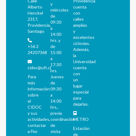
Calle
Providencia
y
Alberto
cuenta
miércoles
Henckel
con
de
2317,
calles
09:30
Providencia,
amplias
a
Santiago
y
14:00
excelentes
hrs. y
ciclovías.
+56 2
de
Además,
24207368
15:00
la
a
Universidad
17:30
cidoc@uft.cl
cuenta
hrs.
con
Para
Jueves
un
más
de
lugar
información
09:30
especial
sobre
a
para
el
14:00
dejarlas.
CIDOC
hrs.,
y sus
previa
actividades,
coordinación
METRO
contactar
de
Estación
a Flor
visita
de