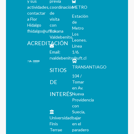
y sus
previa
actividades,
coordinación
METRO
contactar
de
Estación
a Flor
visita
de
Hidalgo
con
Metro
fhidalgo@uft.cl
Roxana
Los
Valdebenito.
Leones.
ACREDITACIÓN
Línea
Email:
1/6.
rvaldebenito@uft.cl
TRANSANTIAGO
SITIOS
104 /
DE
Tomar
en Av.
INTERÉS
Nueva
Providencia
con
Suecia,
Universidad
bajar
Finis
en el
Terrae
paradero