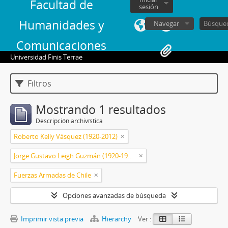
Facultad de
sesión
Humanidades y
Navegar
Comunicaciones
Universidad Finis Terrae
Filtros
Mostrando 1 resultados
Descripción archivística
Roberto Kelly Vásquez (1920-2012)
Jorge Gustavo Leigh Guzmán (1920-1999)
Fuerzas Armadas de Chile
Opciones avanzadas de búsqueda
Imprimir vista previa
Hierarchy
Ver :