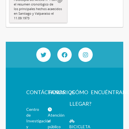
el resumen cronológico de
los principales hechos acaecidos
en Santiago y Valparaíso el
11.09.1973
CONTÁCTANOS
HORARIOS
¿CÓMO
ENCUÉNTRAN
LLEGAR?
Centro
de
Atención
Investigación
al
y
público
BICICLETA