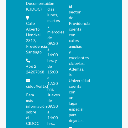
Documentación
los
El
(CIDOC)
días
sector
lunes,
de
martes
Calle
Providencia
y
Alberto
cuenta
miércoles
Henckel
con
de
2317,
calles
09:30
Providencia,
amplias
a
Santiago
y
14:00
excelentes
hrs. y
ciclovías.
+56 2
de
Además,
24207368
15:00
la
a
Universidad
17:30
cidoc@uft.cl
cuenta
hrs.
con
Para
Jueves
un
más
de
lugar
información
09:30
especial
sobre
a
para
el
14:00
dejarlas.
CIDOC
hrs.,