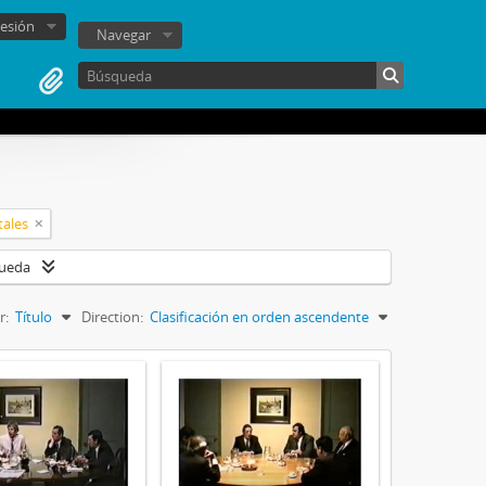
sesión
Navegar
tales
queda
r:
Título
Direction:
Clasificación en orden ascendente