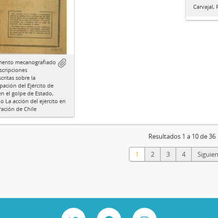
Carvajal, 
ento mecanografiado
scripciones
ritas sobre la
ipación del Ejército de
en el golpe de Estado,
do La acción del ejército en
eración de Chile
Resultados 1 a 10 de 36
1
2
3
4
Siguien