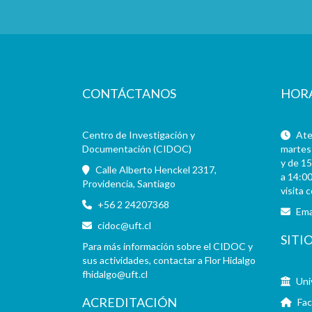
CONTÁCTANOS
HOR
Centro de Investigación y
Aten
Documentación (CIDOC)
martes 
y de 15
Calle Alberto Henckel 2317,
a 14:00
Providencia, Santiago
visita 
+56 2 24207368
Ema
cidoc@uft.cl
SITI
Para más información sobre el CIDOC y
sus actividades, contactar a Flor Hidalgo
fhidalgo@uft.cl
Uni
ACREDITACIÓN
Fac