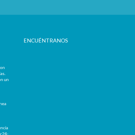
ENCUÉNTRANOS
con
as.
on un
ínea
encia
Pc24-