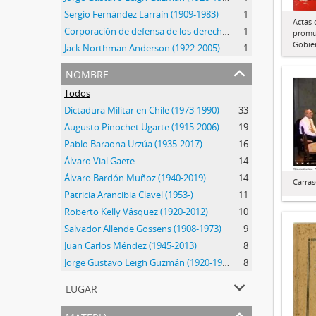
Sergio Fernández Larraín (1909-1983)
1
Actas 
Corporación de defensa de los derechos del pueblo (CODEPU) (1980-)
1
promu
Gobie
Jack Northman Anderson (1922-2005)
1
nombre
Todos
Dictadura Militar en Chile (1973-1990)
33
Augusto Pinochet Ugarte (1915-2006)
19
Pablo Baraona Urzúa (1935-2017)
16
Álvaro Vial Gaete
14
Álvaro Bardón Muñoz (1940-2019)
14
Carra
Patricia Arancibia Clavel (1953-)
11
Roberto Kelly Vásquez (1920-2012)
10
Salvador Allende Gossens (1908-1973)
9
Juan Carlos Méndez (1945-2013)
8
Jorge Gustavo Leigh Guzmán (1920-1999)
8
lugar
materia