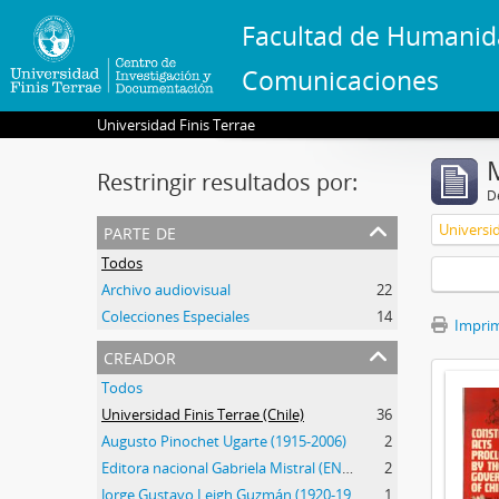
Facultad de Humanid
Comunicaciones
Universidad Finis Terrae
Restringir resultados por:
De
parte de
Universid
Todos
Archivo audiovisual
22
Colecciones Especiales
14
Imprimi
creador
Todos
Universidad Finis Terrae (Chile)
36
Augusto Pinochet Ugarte (1915-2006)
2
Editora nacional Gabriela Mistral (ENGM) (1973-1976)
2
Jorge Gustavo Leigh Guzmán (1920-1999)
1