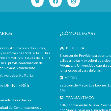
ARIOS
¿CÓMO LLEGAR?
ción al público los días lunes,
BICICLETA
y miércoles de 09:30 a 14:00 hrs.
El sector de Providencia cuenta 
:00 a 17:30 hrs. Jueves de 09:30
calles amplias y excelentes cicloví
 hrs., previa coordinación de
Además, la Universidad cuenta c
con Roxana Valdebenito.
lugar especial para dejarlas.
il:
rvaldebenito@uft.cl
METRO
OS DE INTERÉS
Estación de Metro Los Leones. L
1/6.
TRANSANTIAGO
versidad Finis Terrae
104 / Tomar en Av. Nueva Provid
ultad de Comunicaciones y
con Suecia, bajar en el paradero 