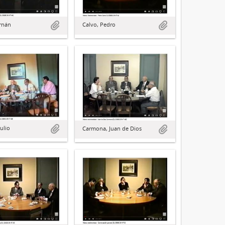
rnán
Calvo, Pedro
ulio
Carmona, Juan de Dios