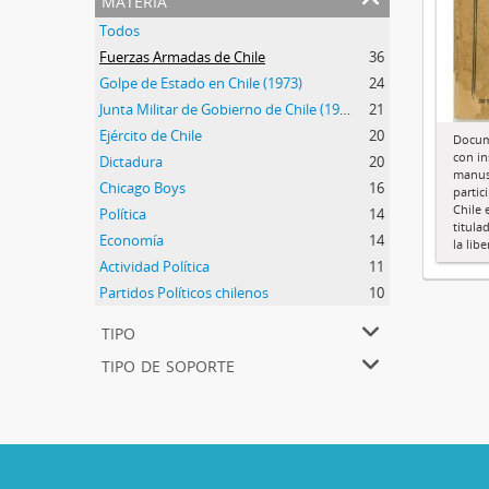
Todos
Fuerzas Armadas de Chile
36
Golpe de Estado en Chile (1973)
24
Junta Militar de Gobierno de Chile (1973-1990)
21
Ejército de Chile
20
Docum
con in
Dictadura
20
manusc
Chicago Boys
16
partic
Chile 
Política
14
titula
Economía
14
la lib
Actividad Política
11
Partidos Políticos chilenos
10
tipo
tipo de soporte