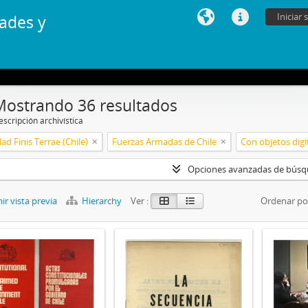
Iniciar 
ades y
Mostrando 36 resultados
scripción archivística
ad Finis Terrae (Chile)
Fuerzas Armadas de Chile
Con objetos digi
Opciones avanzadas de bús
r vista previa
Hierarchy
Ver :
Ordenar po