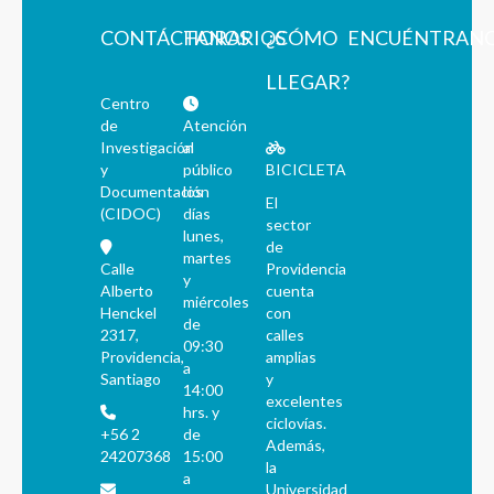
CONTÁCTANOS
HORARIOS
¿CÓMO
ENCUÉNTRAN
LLEGAR?
Centro
de
Atención
Investigación
al
y
público
BICICLETA
Documentación
los
El
(CIDOC)
días
sector
lunes,
de
martes
Calle
Providencia
y
Alberto
cuenta
miércoles
Henckel
con
de
2317,
calles
09:30
Providencia,
amplias
a
Santiago
y
14:00
excelentes
hrs. y
ciclovías.
+56 2
de
Además,
24207368
15:00
la
a
Universidad