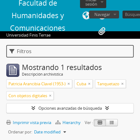
Facultad de
sesión
Humanidades y
Navegar
Comunicaciones
Universidad Finis Terrae
Filtros
Mostrando 1 resultados
Descripción archivística
Patricia Arancibia Clavel (1953-)
Cuba
Tanquetazo
Con objetos digitales
Opciones avanzadas de búsqueda
Imprimir vista previa
Hierarchy
Ver :
Ordenar por:
Date modified