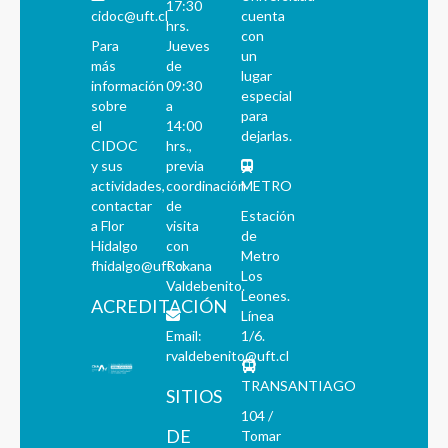
17:30
cidoc@uft.cl
cuenta
hrs.
con
Para
Jueves
un
más
de
lugar
información
09:30
especial
sobre
a
para
el
14:00
dejarlas.
CIDOC
hrs.,
y sus
previa
actividades,
coordinación
METRO
contactar
de
Estación
a Flor
visita
de
Hidalgo
con
Metro
fhidalgo@uft.cl
Roxana
Los
Valdebenito.
Leones.
ACREDITACIÓN
Línea
Email:
1/6.
rvaldebenito@uft.cl
TRANSANTIAGO
SITIOS
104 /
DE
Tomar