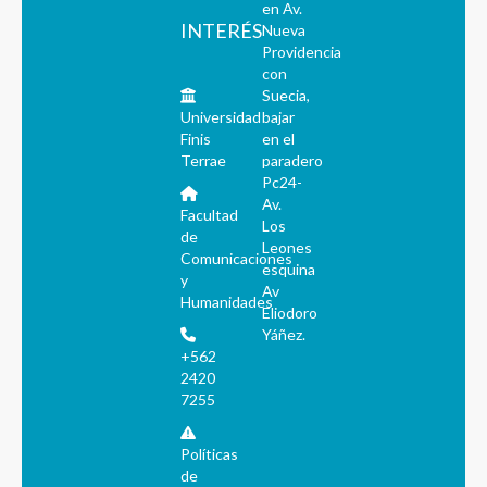
en Av.
INTERÉS
Nueva
Providencia
con
Suecia,
Universidad
bajar
Finis
en el
Terrae
paradero
Pc24-
Av.
Facultad
Los
de
Leones
Comunicaciones
esquina
y
Av
Humanidades
Eliodoro
Yáñez.
+562
2420
7255
Políticas
de