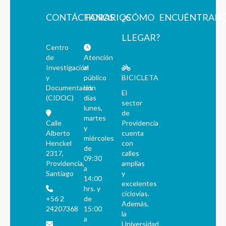
CONTÁCTANOS
HORARIOS
¿CÓMO
ENCUÉNTRAN
LLEGAR?
Centro
de
Atención
Investigación
al
y
público
BICICLETA
Documentación
los
El
(CIDOC)
días
sector
lunes,
de
martes
Calle
Providencia
y
Alberto
cuenta
miércoles
Henckel
con
de
2317,
calles
09:30
Providencia,
amplias
a
Santiago
y
14:00
excelentes
hrs. y
ciclovías.
+56 2
de
Además,
24207368
15:00
la
a
Universidad