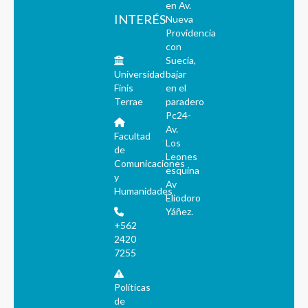
en Av.
INTERÉS
Nueva
Providencia
con
Suecia,
Universidad
bajar
Finis
en el
Terrae
paradero
Pc24-
Av.
Facultad
Los
de
Leones
Comunicaciones
esquina
y
Av
Humanidades
Eliodoro
Yáñez.
+562
2420
7255
Políticas
de