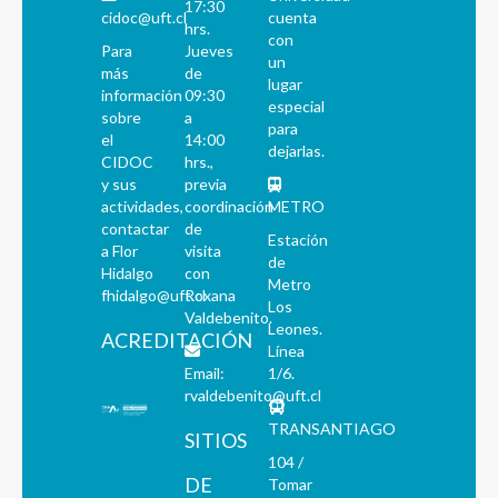
17:30
cidoc@uft.cl
cuenta
hrs.
con
Para
Jueves
un
más
de
lugar
información
09:30
especial
sobre
a
para
el
14:00
dejarlas.
CIDOC
hrs.,
y sus
previa
actividades,
coordinación
METRO
contactar
de
Estación
a Flor
visita
de
Hidalgo
con
Metro
fhidalgo@uft.cl
Roxana
Los
Valdebenito.
Leones.
ACREDITACIÓN
Línea
Email:
1/6.
rvaldebenito@uft.cl
TRANSANTIAGO
SITIOS
104 /
DE
Tomar