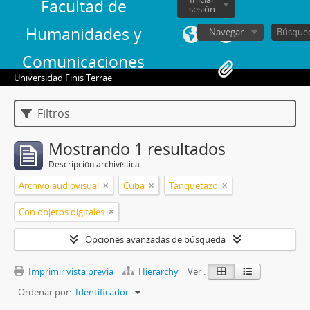
Facultad de
sesión
Humanidades y
Navegar
Comunicaciones
Universidad Finis Terrae
Filtros
Mostrando 1 resultados
Descripción archivística
Archivo audiovisual
Cuba
Tanquetazo
Con objetos digitales
Opciones avanzadas de búsqueda
Imprimir vista previa
Hierarchy
Ver :
Ordenar por:
Identificador