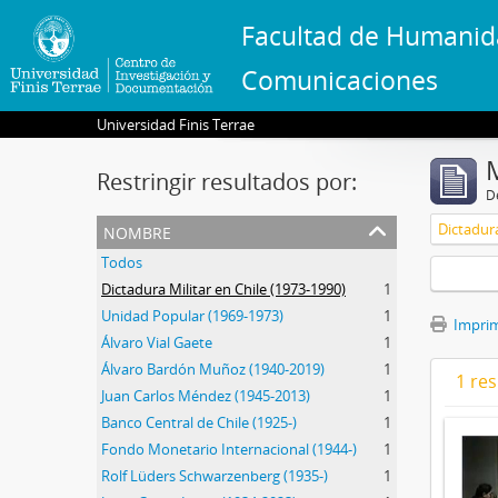
Facultad de Humanid
Comunicaciones
Universidad Finis Terrae
Restringir resultados por:
De
nombre
Dictadura
Todos
Dictadura Militar en Chile (1973-1990)
1
Unidad Popular (1969-1973)
1
Imprimi
Álvaro Vial Gaete
1
Álvaro Bardón Muñoz (1940-2019)
1
1 res
Juan Carlos Méndez (1945-2013)
1
Banco Central de Chile (1925-)
1
Fondo Monetario Internacional (1944-)
1
Rolf Lüders Schwarzenberg (1935-)
1