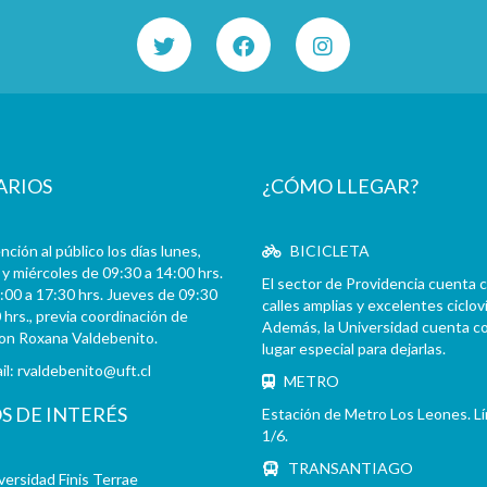
ARIOS
¿CÓMO LLEGAR?
ción al público los días lunes,
BICICLETA
y miércoles de 09:30 a 14:00 hrs.
El sector de Providencia cuenta 
:00 a 17:30 hrs. Jueves de 09:30
calles amplias y excelentes cicloví
 hrs., previa coordinación de
Además, la Universidad cuenta c
con Roxana Valdebenito.
lugar especial para dejarlas.
il:
rvaldebenito@uft.cl
METRO
OS DE INTERÉS
Estación de Metro Los Leones. L
1/6.
TRANSANTIAGO
versidad Finis Terrae