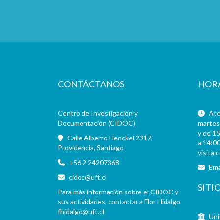
CONTÁCTANOS
HOR
Centro de Investigación y
Aten
Documentación (CIDOC)
martes 
y de 15
Calle Alberto Henckel 2317,
a 14:00
Providencia, Santiago
visita 
+56 2 24207368
Ema
cidoc@uft.cl
SITI
Para más información sobre el CIDOC y
sus actividades, contactar a Flor Hidalgo
fhidalgo@uft.cl
Uni