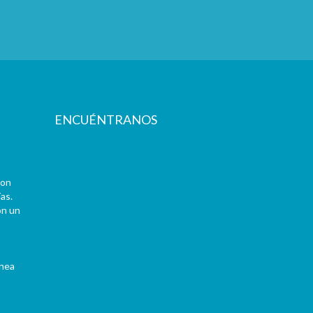
ENCUÉNTRANOS
con
as.
on un
ínea