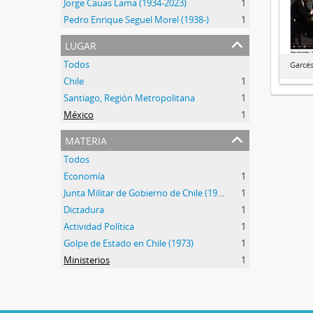
Jorge Cauas Lama (1934-2023)
1
Pedro Enrique Seguel Morel (1938-)
1
lugar
Todos
Garcés
Chile
1
Santiago, Región Metropolitana
1
México
1
materia
Todos
Economía
1
Junta Militar de Gobierno de Chile (1973-1990)
1
Dictadura
1
Actividad Política
1
Golpe de Estado en Chile (1973)
1
Ministerios
1