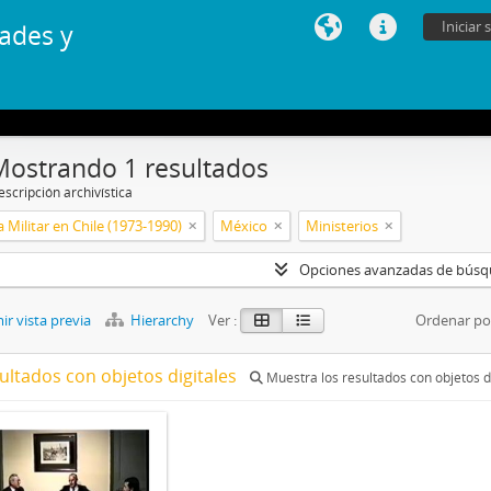
Iniciar 
ades y
Mostrando 1 resultados
scripción archivística
 Militar en Chile (1973-1990)
México
Ministerios
Opciones avanzadas de bús
r vista previa
Hierarchy
Ver :
Ordenar po
ultados con objetos digitales
Muestra los resultados con objetos d