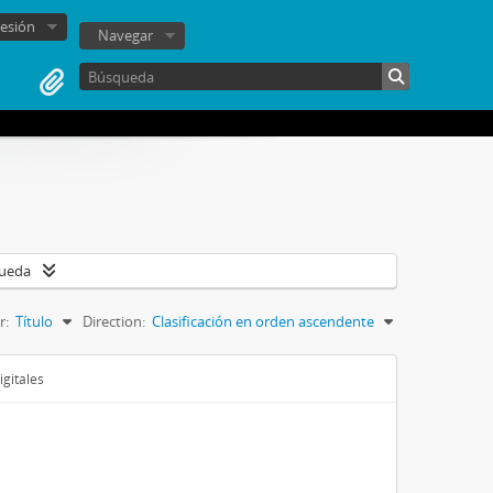
sesión
Navegar
queda
r:
Título
Direction:
Clasificación en orden ascendente
igitales