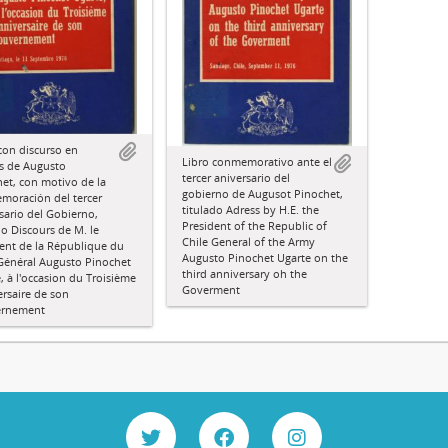
con discurso en
Libro conmemorativo ante el
s de Augusto
tercer aniversario del
et, con motivo de la
gobierno de Augusot Pinochet,
moración del tercer
titulado Adress by H.E. the
sario del Gobierno,
President of the Republic of
do Discours de M. le
Chile General of the Army
ent de la République du
Augusto Pinochet Ugarte on the
 Général Augusto Pinochet
third anniversary oh the
, à l'occasion du Troisième
Goverment
rsaire de son
rnement