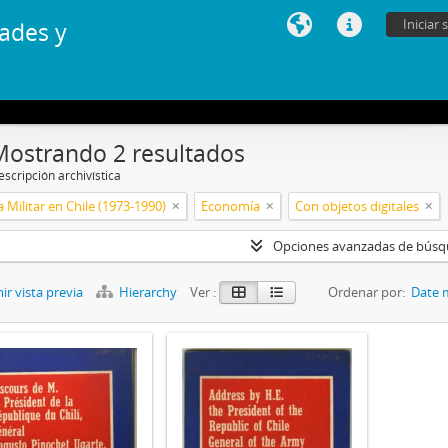
Iniciar 
ades y
Mostrando 2 resultados
scripción archivística
 Militar en Chile (1973-1990)
Economía
Con objetos digitales
Opciones avanzadas de bús
r vista previa
Hierarchy
Ver :
Ordenar por:
Date 