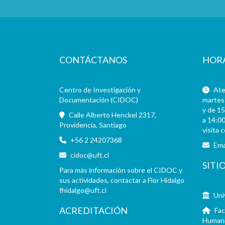
CONTÁCTANOS
HOR
Centro de Investigación y
Aten
Documentación (CIDOC)
martes 
y de 15
Calle Alberto Henckel 2317,
a 14:00
Providencia, Santiago
visita 
+56 2 24207368
Ema
cidoc@uft.cl
SITI
Para más información sobre el CIDOC y
sus actividades, contactar a Flor Hidalgo
fhidalgo@uft.cl
Uni
ACREDITACIÓN
Fac
Human