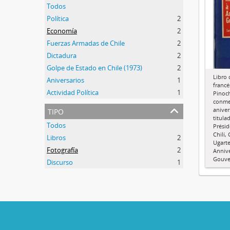
Todos
Política
2
Economía
2
Fuerzas Armadas de Chile
2
Dictadura
2
Golpe de Estado en Chile (1973)
2
Libro 
Aniversarios
1
francé
Actividad Política
1
Pinoch
conme
tipo
aniver
titula
Todos
Présid
Chilí,
Libros
2
Ugarte
Fotografía
2
Annive
Gouve
Discurso
1