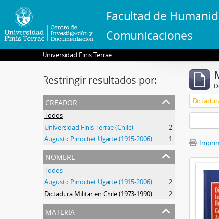
Facultad de Humanid
Comunicaciones
Universidad Finis Terrae
Restringir resultados por:
De
creador
Dictadura
Todos
Universidad Finis Terrae (Chile)
2
Augusto Pinochet Ugarte (1915-2006)
1
Imprimi
nombre
Todos
Augusto Pinochet Ugarte (1915-2006)
2
Dictadura Militar en Chile (1973-1990)
2
materia