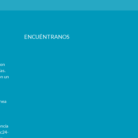
ENCUÉNTRANOS
con
as.
on un
ínea
encia
Pc24-