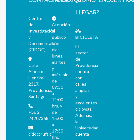
LLEGAR?
Centro
de
Atención
Investigación
al
y
público
BICICLETA
Documentación
los
El
(CIDOC)
días
sector
lunes,
de
martes
Calle
Providencia
y
Alberto
cuenta
miércoles
Henckel
con
de
2317,
calles
09:30
Providencia,
amplias
a
Santiago
y
14:00
excelentes
hrs. y
ciclovías.
+56 2
de
Además,
24207368
15:00
la
a
Universidad
17:30
cidoc@uft.cl
cuenta
hrs.