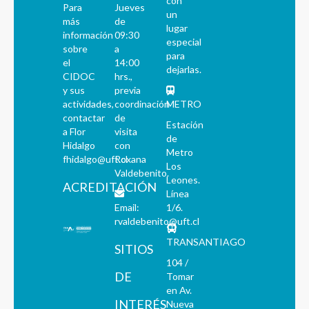
con
Para
Jueves
un
más
de
lugar
información
09:30
especial
sobre
a
para
el
14:00
dejarlas.
CIDOC
hrs.,
y sus
previa
actividades,
coordinación
METRO
contactar
de
Estación
a Flor
visita
de
Hidalgo
con
Metro
fhidalgo@uft.cl
Roxana
Los
Valdebenito.
Leones.
ACREDITACIÓN
Línea
Email:
1/6.
rvaldebenito@uft.cl
TRANSANTIAGO
SITIOS
104 /
DE
Tomar
en Av.
INTERÉS
Nueva