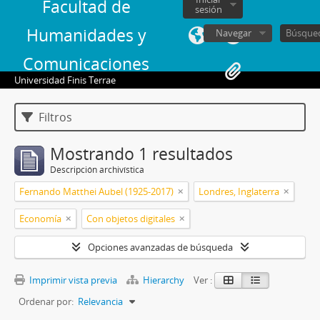
Facultad de
sesión
Humanidades y
Navegar
Comunicaciones
Universidad Finis Terrae
Filtros
Mostrando 1 resultados
Descripción archivística
Fernando Matthei Aubel (1925-2017)
Londres, Inglaterra
Economía
Con objetos digitales
Opciones avanzadas de búsqueda
Imprimir vista previa
Hierarchy
Ver :
Ordenar por:
Relevancia