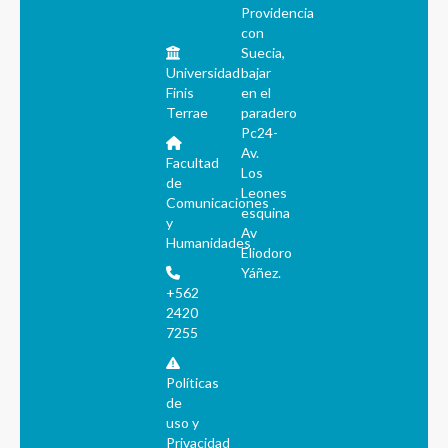
Providencia
con
Suecia,
Universidad
bajar
Finis
en el
Terrae
paradero
Pc24-
Av.
Facultad
Los
de
Leones
Comunicaciones
esquina
y
Av
Humanidades
Eliodoro
Yáñez.
+562
2420
7255
Políticas
de
uso y
Privacidad