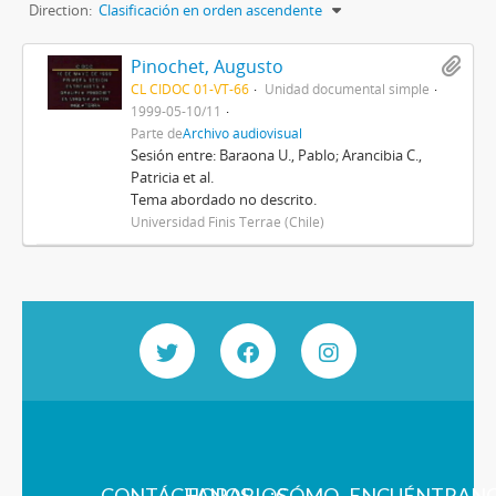
Direction:
Clasificación en orden ascendente
Pinochet, Augusto
CL CIDOC 01-VT-66
Unidad documental simple
1999-05-10/11
Parte de
Archivo audiovisual
Sesión entre: Baraona U., Pablo; Arancibia C.,
Patricia et al.
Tema abordado no descrito.
Universidad Finis Terrae (Chile)
CONTÁCTANOS
HORARIOS
¿CÓMO
ENCUÉNTRAN