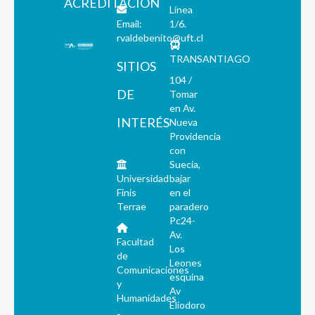
ACREDITACIÓN
Línea
Email:
1/6.
rvaldebenito@uft.cl
TRANSANTIAGO
SITIOS
104 /
DE
Tomar
en Av.
INTERÉS
Nueva
Providencia
con
Suecia,
Universidad
bajar
Finis
en el
Terrae
paradero
Pc24-
Av.
Facultad
Los
de
Leones
Comunicaciones
esquina
y
Av
Humanidades
Eliodoro