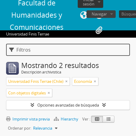
Facultad de
sesión
Humanidades y
Navegar
Comunicaciones
Universidad Finis Terrae
Filtros
Mostrando 2 resultados
Descripción archivística
Universidad Finis Terrae (Chile)
Economía
Con objetos digitales
Opciones avanzadas de búsqueda
Imprimir vista previa
Hierarchy
Ver :
Ordenar por:
Relevancia