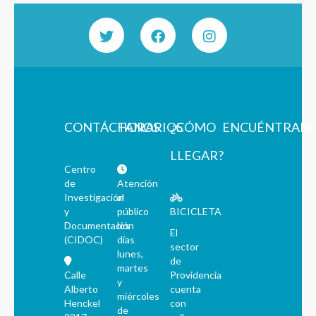
CONTÁCTANOS
HORARIOS
¿CÓMO
ENCUÉNTRAN
LLEGAR?
Centro
de
Atención
Investigación
al
y
público
BICICLETA
Documentación
los
El
(CIDOC)
días
sector
lunes,
de
martes
Calle
Providencia
y
Alberto
cuenta
miércoles
Henckel
con
de