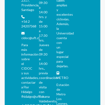
2317,
calles
09:30
Providencia,
amplias
a
Santiago
y
14:00
excelentes
hrs. y
ciclovías.
+56 2
de
Además,
24207368
15:00
la
a
Universidad
17:30
cidoc@uft.cl
cuenta
hrs.
con
Para
Jueves
un
más
de
lugar
información
09:30
especial
sobre
a
para
el
14:00
dejarlas.
CIDOC
hrs.,
y sus
previa
actividades,
coordinación
METRO
contactar
de
Estación
a Flor
visita
de
Hidalgo
con
Metro
fhidalgo@uft.cl
Roxana
Los
Valdebenito.
Leones.