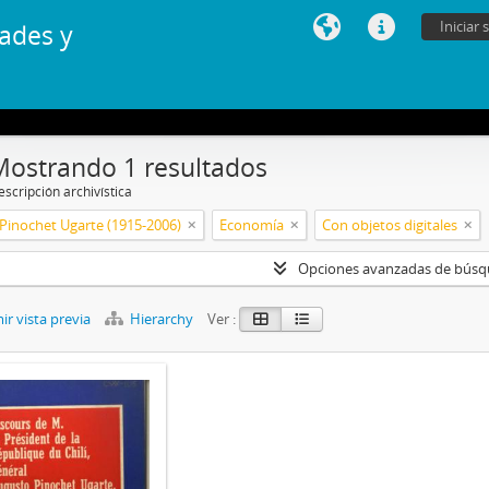
Iniciar 
ades y
Mostrando 1 resultados
scripción archivística
Pinochet Ugarte (1915-2006)
Economía
Con objetos digitales
Opciones avanzadas de bús
r vista previa
Hierarchy
Ver :