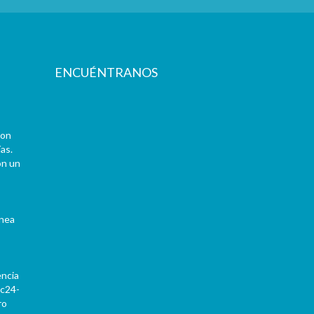
ENCUÉNTRANOS
con
as.
on un
ínea
encia
Pc24-
ro