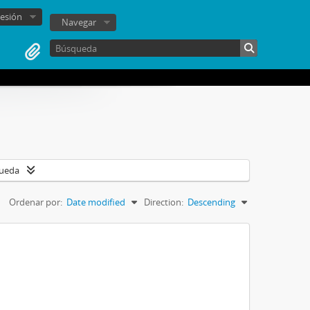
sesión
Navegar
queda
Ordenar por:
Date modified
Direction:
Descending