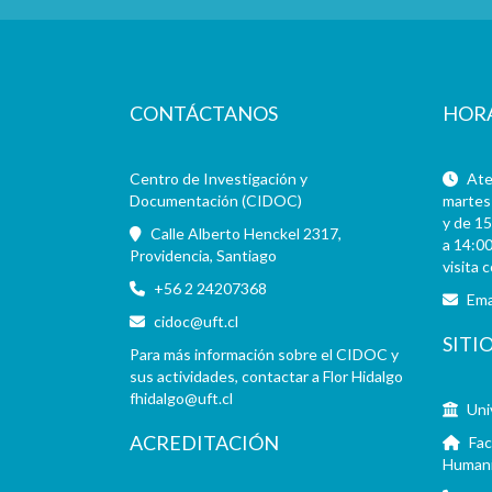
CONTÁCTANOS
HOR
Centro de Investigación y
Aten
Documentación (CIDOC)
martes 
y de 15
Calle Alberto Henckel 2317,
a 14:00
Providencia, Santiago
visita 
+56 2 24207368
Ema
cidoc@uft.cl
SITI
Para más información sobre el CIDOC y
sus actividades, contactar a Flor Hidalgo
fhidalgo@uft.cl
Uni
ACREDITACIÓN
Fac
Human