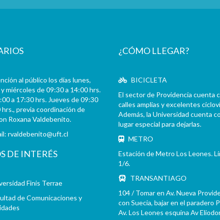
ARIOS
¿CÓMO LLEGAR?
ción al público los días lunes,
BICICLETA
y miércoles de 09:30 a 14:00 hrs.
El sector de Providencia cuenta 
:00 a 17:30 hrs. Jueves de 09:30
calles amplias y excelentes cicloví
 hrs., previa coordinación de
Además, la Universidad cuenta c
con Roxana Valdebenito.
lugar especial para dejarlas.
il:
rvaldebenito@uft.cl
METRO
OS DE INTERÉS
Estación de Metro Los Leones. L
1/6.
TRANSANTIAGO
versidad Finis Terrae
104 / Tomar en Av. Nueva Provid
ultad de Comunicaciones y
con Suecia, bajar en el paradero 
idades
Av. Los Leones esquina Av Eliodo