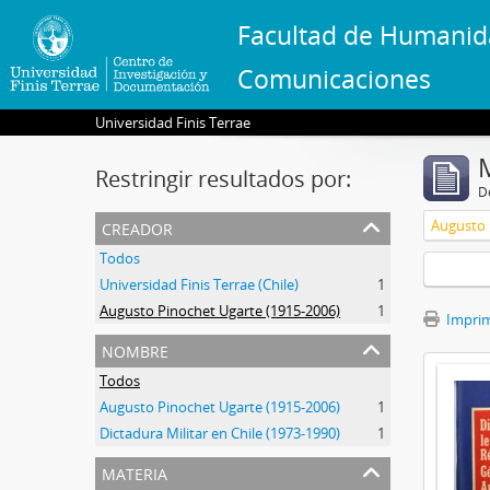
Facultad de Humanid
Comunicaciones
Universidad Finis Terrae
Restringir resultados por:
De
creador
Augusto 
Todos
Universidad Finis Terrae (Chile)
1
Augusto Pinochet Ugarte (1915-2006)
1
Imprimi
nombre
Todos
Augusto Pinochet Ugarte (1915-2006)
1
Dictadura Militar en Chile (1973-1990)
1
materia