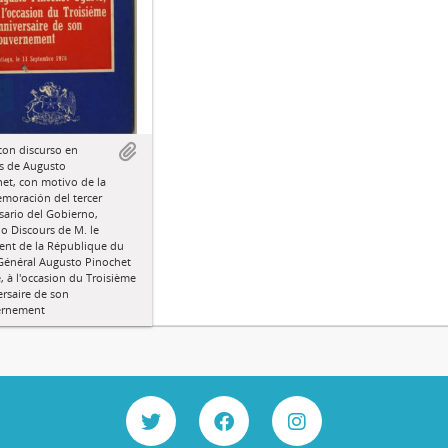
con discurso en
s de Augusto
et, con motivo de la
moración del tercer
sario del Gobierno,
do Discours de M. le
ent de la République du
 Général Augusto Pinochet
, à l'occasion du Troisième
rsaire de son
rnement