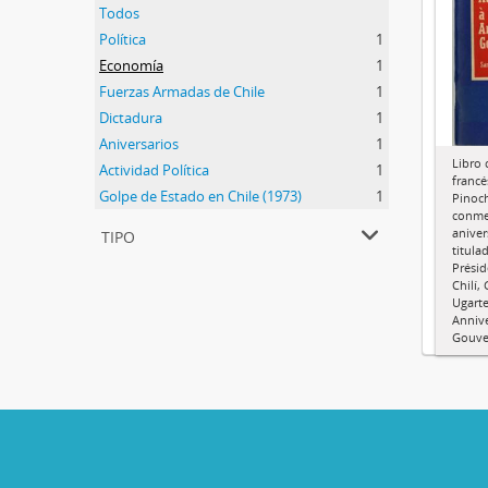
Todos
Política
1
Economía
1
Fuerzas Armadas de Chile
1
Dictadura
1
Aniversarios
1
Libro 
Actividad Política
1
francé
Golpe de Estado en Chile (1973)
1
Pinoch
conme
tipo
aniver
titula
Présid
Chilí,
Ugarte
Annive
Gouve