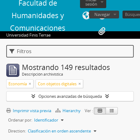
Facultad de
sesión
Humanidades y
Navegar
Comunicaciones
Universidad Finis Terrae
Filtros
Mostrando 149 resultados
Descripción archivística
Economía
Con objetos digitales
Opciones avanzadas de búsqueda
Imprimir vista previa
Hierarchy
Ver :
Ordenar por:
Identificador
Direction:
Clasificación en orden ascendente