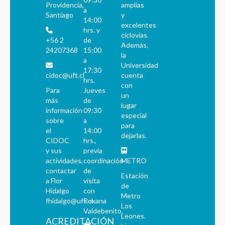
Providencia,
amplias
a
Santiago
y
14:00
excelentes
hrs. y
ciclovías.
+56 2
de
Además,
24207368
15:00
la
a
Universidad
17:30
cidoc@uft.cl
cuenta
hrs.
con
Para
Jueves
un
más
de
lugar
información
09:30
especial
sobre
a
para
el
14:00
dejarlas.
CIDOC
hrs.,
y sus
previa
actividades,
coordinación
METRO
contactar
de
Estación
a Flor
visita
de
Hidalgo
con
Metro
fhidalgo@uft.cl
Roxana
Los
Valdebenito.
Leones.
ACREDITACIÓN