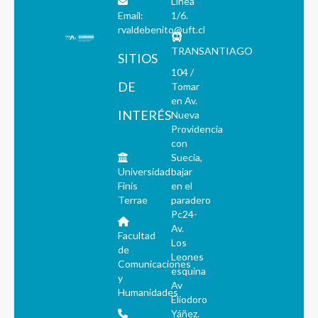
Línea
Email:
1/6.
rvaldebenito@uft.cl
TRANSANTIAGO
SITIOS
104 /
DE
Tomar
en Av.
INTERÉS
Nueva
Providencia
con
Suecia,
Universidad
bajar
Finis
en el
Terrae
paradero
Pc24-
Av.
Facultad
Los
de
Leones
Comunicaciones
esquina
y
Av
Humanidades
Eliodoro
Yáñez.