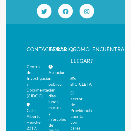
CONTÁCTANOS
HORARIOS
¿CÓMO
ENCUÉNTRAN
LLEGAR?
Centro
de
Atención
Investigación
al
y
público
BICICLETA
Documentación
los
El
(CIDOC)
días
sector
lunes,
de
martes
Calle
Providencia
y
Alberto
cuenta
miércoles
Henckel
con
de
2317,
calles
09:30