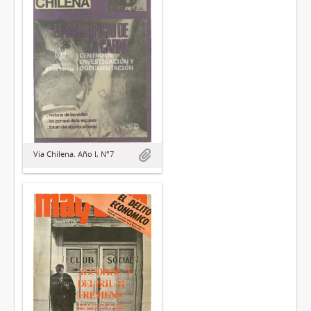
Vía Chilena. Año I, N°7