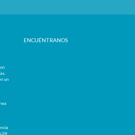
ENCUÉNTRANOS
con
as.
on un
ínea
encia
Pc24-