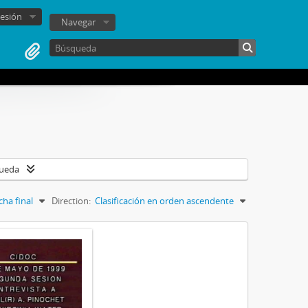
sesión
Navegar
queda
cha final
Direction:
Clasificación en orden ascendente