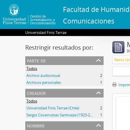
Facultad de Humanid
Comunicaciones
Universidad Finis Terrae
Restringir resultados por:
De
parte de
Reino Un
Todos
Archivo audiovisual
2
Archivos personales
1
Imprimi
creador
Todos
Universidad Finis Terrae (Chile)
2
Sergio Covarrubias Sanhueza (1923-2017)
1
nombre