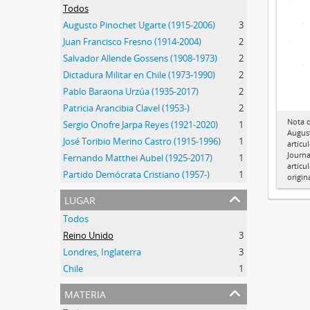
Todos
Augusto Pinochet Ugarte (1915-2006)
3
Juan Francisco Fresno (1914-2004)
2
Salvador Allende Gossens (1908-1973)
2
Dictadura Militar en Chile (1973-1990)
2
Pablo Baraona Urzúa (1935-2017)
2
Patricia Arancibia Clavel (1953-)
2
Nota 
Sergio Onofre Jarpa Reyes (1921-2020)
1
August
José Toribio Merino Castro (1915-1996)
1
artícu
Journa
Fernando Matthei Aubel (1925-2017)
1
artícu
Partido Demócrata Cristiano (1957-)
1
origin
lugar
Todos
Reino Unido
3
Londres, Inglaterra
3
Chile
1
materia