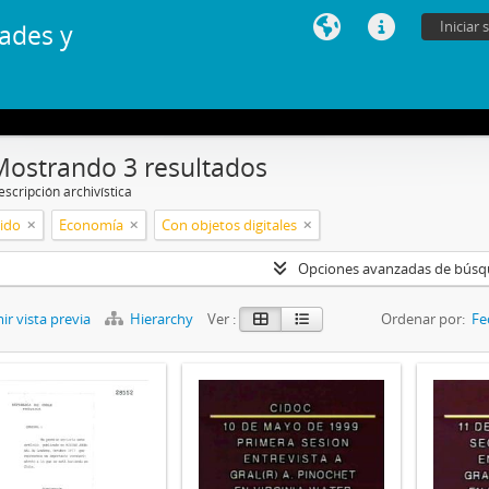
Iniciar 
ades y
Mostrando 3 resultados
scripción archivística
ido
Economía
Con objetos digitales
Opciones avanzadas de bús
r vista previa
Hierarchy
Ver :
Ordenar por:
Fe