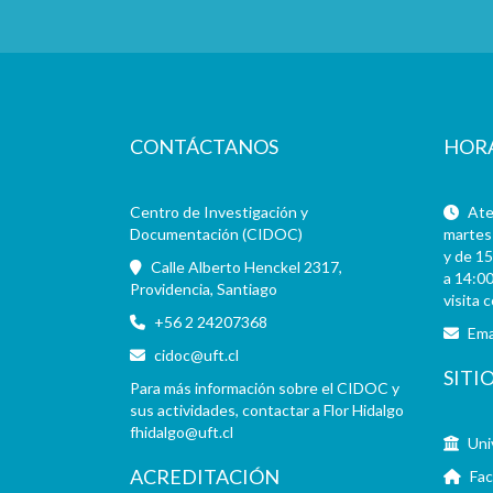
CONTÁCTANOS
HOR
Centro de Investigación y
Aten
Documentación (CIDOC)
martes 
y de 15
Calle Alberto Henckel 2317,
a 14:00
Providencia, Santiago
visita 
+56 2 24207368
Ema
cidoc@uft.cl
SITI
Para más información sobre el CIDOC y
sus actividades, contactar a Flor Hidalgo
fhidalgo@uft.cl
Uni
ACREDITACIÓN
Fac