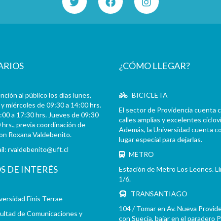
ARIOS
¿CÓMO LLEGAR?
ción al público los días lunes,
BICICLETA
y miércoles de 09:30 a 14:00 hrs.
El sector de Providencia cuenta 
:00 a 17:30 hrs. Jueves de 09:30
calles amplias y excelentes cicloví
 hrs., previa coordinación de
Además, la Universidad cuenta c
con Roxana Valdebenito.
lugar especial para dejarlas.
il:
rvaldebenito@uft.cl
METRO
OS DE INTERÉS
Estación de Metro Los Leones. L
1/6.
TRANSANTIAGO
versidad Finis Terrae
104 / Tomar en Av. Nueva Provid
ultad de Comunicaciones y
con Suecia, bajar en el paradero 