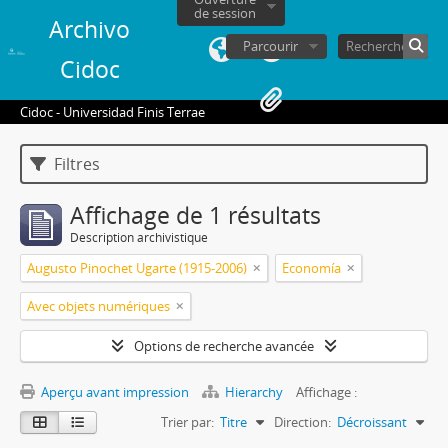
de session
Archivo
Parcourir
Cidoc
Cidoc - Universidad Finis Terrae
Filtres
Affichage de 1 résultats
Description archivistique
Augusto Pinochet Ugarte (1915-2006)
Economía
Avec objets numériques
Options de recherche avancée
Aperçu avant impression
Hierarchy
Affichage :
Trier par:
Titre
Direction:
Décroissant