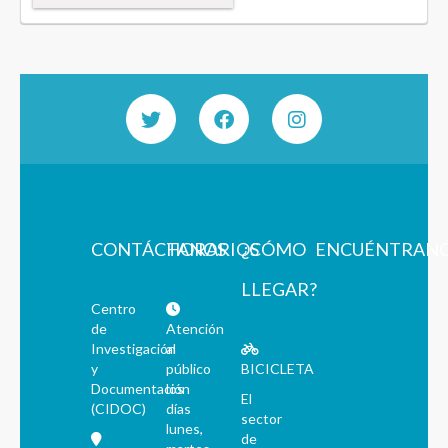
CONTÁCTANOS
HORARIOS
¿CÓMO
ENCUÉNTRAN
LLEGAR?
Centro
de
Atención
Investigación
al
y
público
BICICLETA
Documentación
los
El
(CIDOC)
días
sector
lunes,
de