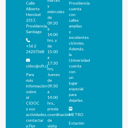
martes
Calle
Providencia
y
Alberto
cuenta
miércoles
Henckel
con
de
2317,
calles
09:30
Providencia,
amplias
a
Santiago
y
14:00
excelentes
hrs. y
ciclovías.
+56 2
de
Además,
24207368
15:00
la
a
Universidad
17:30
cidoc@uft.cl
cuenta
hrs.
con
Para
Jueves
un
más
de
lugar
información
09:30
especial
sobre
a
para
el
14:00
dejarlas.
CIDOC
hrs.,
y sus
previa
actividades,
coordinación
METRO
contactar
de
Estación
a Flor
visita