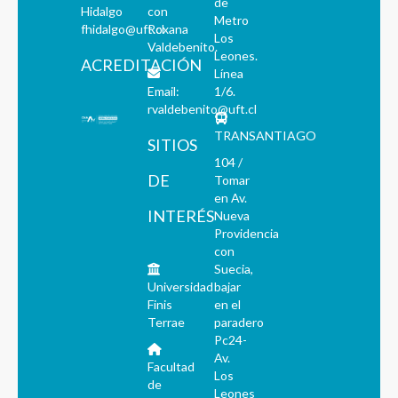
de
Hidalgo
con
Metro
fhidalgo@uft.cl
Roxana
Los
Valdebenito.
Leones.
ACREDITACIÓN
Línea
Email:
1/6.
rvaldebenito@uft.cl
TRANSANTIAGO
SITIOS
104 /
DE
Tomar
en Av.
INTERÉS
Nueva
Providencia
con
Suecia,
Universidad
bajar
Finis
en el
Terrae
paradero
Pc24-
Av.
Facultad
Los
de
Leones