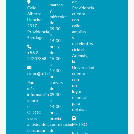
de
martes
Calle
Providencia
y
Alberto
cuenta
miércoles
Henckel
con
de
2317,
calles
09:30
Providencia,
amplias
a
Santiago
y
14:00
excelentes
hrs. y
ciclovías.
+56 2
de
Además,
24207368
15:00
la
a
Universidad
17:30
cidoc@uft.cl
cuenta
hrs.
con
Para
Jueves
un
más
de
lugar
información
09:30
especial
sobre
a
para
el
14:00
dejarlas.
CIDOC
hrs.,
y sus
previa
actividades,
coordinación
METRO
contactar
de
Estación