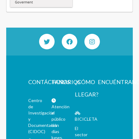
Goverment
CONTÁCTANOS
HORARIOS
¿CÓMO
ENCUÉNTRAN
LLEGAR?
Centro
de
Atención
Investigación
al
y
público
BICICLETA
Documentación
los
El
(CIDOC)
días
sector
lunes,