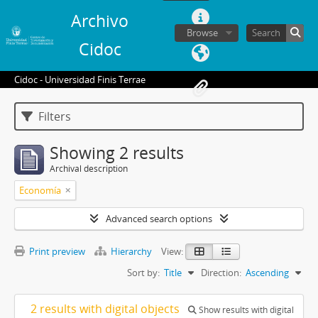
Archivo
Browse
Cidoc
Cidoc - Universidad Finis Terrae
Filters
Showing 2 results
Archival description
Economía
Advanced search options
Print preview
Hierarchy
View:
Sort by:
Title
Direction:
Ascending
2 results with digital objects
Show results with digital