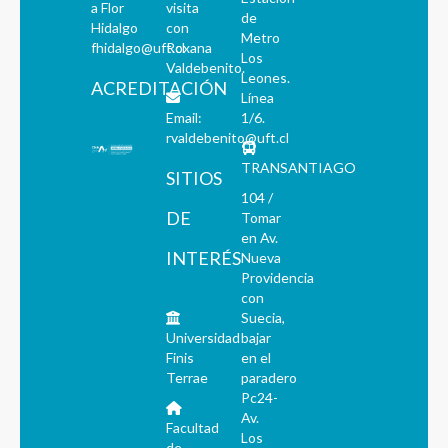
a Flor
visita
de
Hidalgo
con
Metro
fhidalgo@uft.cl
Roxana
Los
Valdebenito.
Leones.
ACREDITACIÓN
Línea
Email:
1/6.
rvaldebenito@uft.cl
TRANSANTIAGO
SITIOS
104 /
DE
Tomar
en Av.
INTERÉS
Nueva
Providencia
con
Suecia,
Universidad
bajar
Finis
en el
Terrae
paradero
Pc24-
Av.
Facultad
Los
de