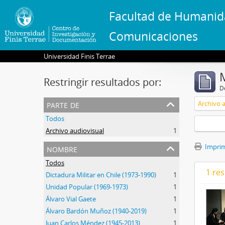
Facultad de Humanid
Comunicaciones
Universidad Finis Terrae
Restringir resultados por:
De
parte de
Archivo 
Todos
Archivo audiovisual
1
nombre
Imprimi
Todos
1 res
Dictadura Militar en Chile (1973-1990)
1
Unidad Popular (1969-1973)
1
Álvaro Vial Gaete
1
Álvaro Bardón Muñoz (1940-2019)
1
Juan Carlos Méndez (1945-2013)
1