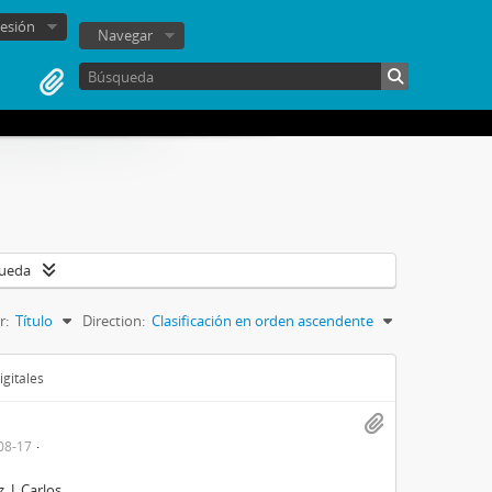
sesión
Navegar
queda
r:
Título
Direction:
Clasificación en orden ascendente
igitales
08-17
 J. Carlos.