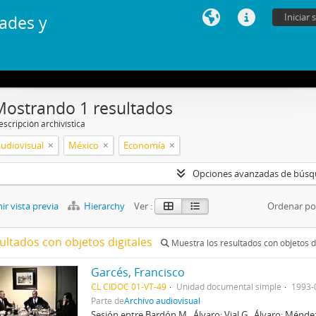
Iniciar 
ades y
Mostrando 1 resultados
scripción archivística
audiovisual
México
Economía
Opciones avanzadas de bús
r vista previa
Hierarchy
Ver :
Ordenar po
ultados con objetos digitales
Muestra los resultados con objetos d
Garcés, Francisco
CL CIDOC 01-VT-49
Unidad documental simple
1993-
Parte de
Archivo audiovisual
Sesión entre Bardón M., Álvaro; Vial G., Álvaro; Méndez,