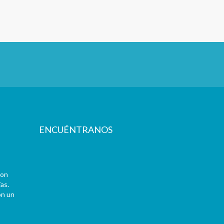
ENCUÉNTRANOS
con
as.
on un