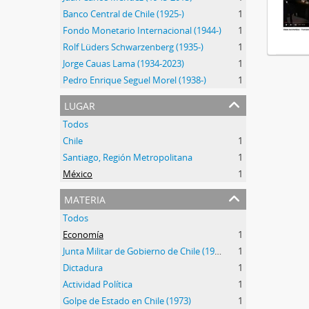
Banco Central de Chile (1925-)
1
Fondo Monetario Internacional (1944-)
1
Rolf Lüders Schwarzenberg (1935-)
1
Jorge Cauas Lama (1934-2023)
1
Pedro Enrique Seguel Morel (1938-)
1
lugar
Todos
Chile
1
Santiago, Región Metropolitana
1
México
1
materia
Todos
Economía
1
Junta Militar de Gobierno de Chile (1973-1990)
1
Dictadura
1
Actividad Política
1
Golpe de Estado en Chile (1973)
1