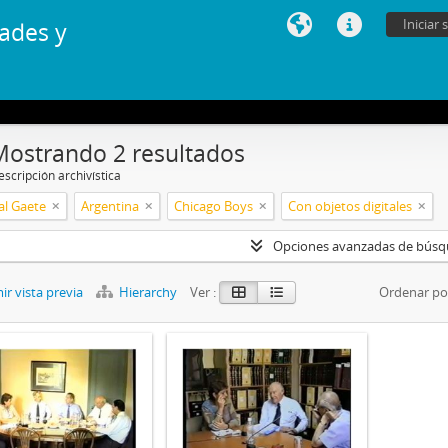
Iniciar 
ades y
Mostrando 2 resultados
scripción archivística
al Gaete
Argentina
Chicago Boys
Con objetos digitales
Opciones avanzadas de bús
r vista previa
Hierarchy
Ver :
Ordenar po