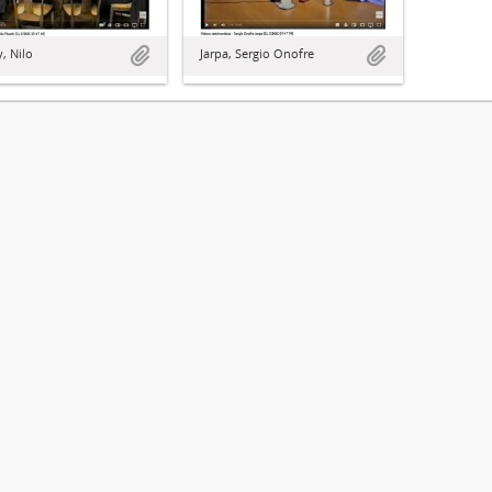
, Nilo
Jarpa, Sergio Onofre