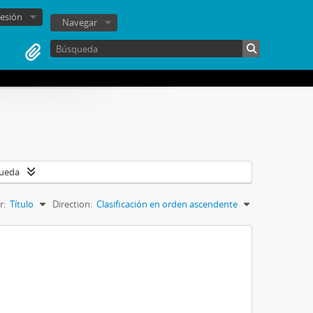
sesión
Navegar
queda
r:
Título
Direction:
Clasificación en orden ascendente