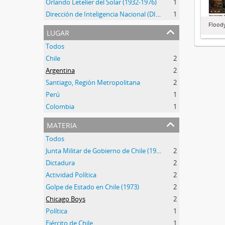
Orlando Letelier del Solar (1932-1976)
1
Dirección de Inteligencia Nacional (DINA) (1974-1977)
1
Floody
lugar
Todos
Chile
2
Argentina
2
Santiago, Región Metropolitana
2
Perú
1
Colombia
1
materia
Todos
Junta Militar de Gobierno de Chile (1973-1990)
2
Dictadura
2
Actividad Política
2
Golpe de Estado en Chile (1973)
2
Chicago Boys
2
Política
1
Ejército de Chile
1