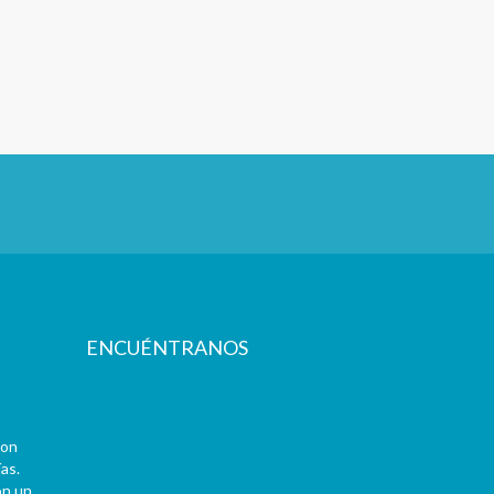
ENCUÉNTRANOS
con
as.
on un