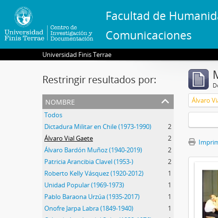
Facultad de Humanid
Comunicaciones
Universidad Finis Terrae
Restringir resultados por:
De
nombre
Álvaro Vi
Todos
Dictadura Militar en Chile (1973-1990)
2
Álvaro Vial Gaete
2
Imprimi
Álvaro Bardón Muñoz (1940-2019)
2
Patricia Arancibia Clavel (1953-)
2
Roberto Kelly Vásquez (1920-2012)
1
Unidad Popular (1969-1973)
1
Pablo Baraona Urzúa (1935-2017)
1
Onofre Jarpa Labra (1849-1940)
1