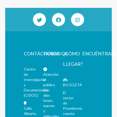
CONTÁCTANOS
HORARIOS
¿CÓMO
ENCUÉNTRAN
LLEGAR?
Centro
de
Atención
Investigación
al
y
público
BICICLETA
Documentación
los
El
(CIDOC)
días
sector
lunes,
de
martes
Calle
Providencia
y
Alberto
cuenta
miércoles