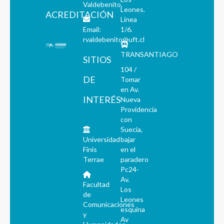
Valdebenito.
Leones.
ACREDITACIÓN
Línea
Email:
1/6.
rvaldebenito@uft.cl
TRANSANTIAGO
SITIOS
104 /
DE
Tomar
en Av.
INTERÉS
Nueva
Providencia
con
Suecia,
Universidad
bajar
Finis
en el
Terrae
paradero
Pc24-
Av.
Facultad
Los
de
Leones
Comunicaciones
esquina
y
Av