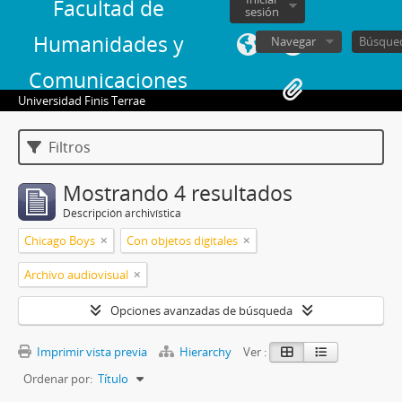
Facultad de
sesión
Humanidades y
Navegar
Comunicaciones
Universidad Finis Terrae
Filtros
Mostrando 4 resultados
Descripción archivística
Chicago Boys
Con objetos digitales
Archivo audiovisual
Opciones avanzadas de búsqueda
Imprimir vista previa
Hierarchy
Ver :
Ordenar por:
Título