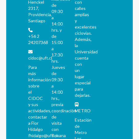
Henckel
con
de
2317,
calles
09:30
Providencia,
amplias
a
Santiago
y
14:00
excelentes
hrs. y
ciclovías.
+56 2
de
Además,
24207368
15:00
la
a
Universidad
17:30
cidoc@uft.cl
cuenta
hrs.
con
Para
Jueves
un
más
de
lugar
información
09:30
especial
sobre
a
para
el
14:00
dejarlas.
CIDOC
hrs.,
y sus
previa
actividades,
coordinación
METRO
contactar
de
Estación
a Flor
visita
de
Hidalgo
con
Metro
fhidalgo@uft.cl
Roxana
Los