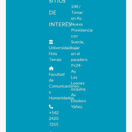
SITIOS
104 /
DE
Tomar
en Av.
INTERÉS
Nueva
Providencia
con
Suecia,
Universidad
bajar
Finis
en el
Terrae
paradero
Pc24-
Av.
Facultad
Los
de
Leones
Comunicaciones
esquina
y
Av
Humanidades
Eliodoro
Yáñez.
+562
2420
7255