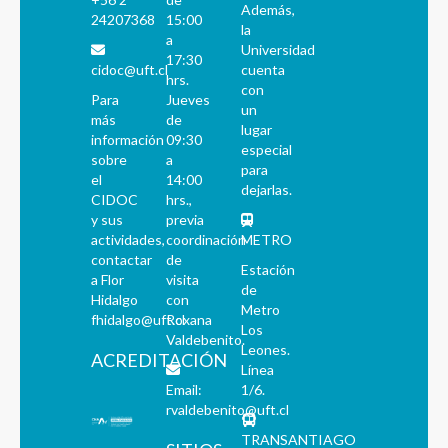
Además,
24207368
15:00
la
a
Universidad
17:30
cidoc@uft.cl
cuenta
hrs.
con
Para
Jueves
un
más
de
lugar
información
09:30
especial
sobre
a
para
el
14:00
dejarlas.
CIDOC
hrs.,
y sus
previa
actividades,
coordinación
METRO
contactar
de
Estación
a Flor
visita
de
Hidalgo
con
Metro
fhidalgo@uft.cl
Roxana
Los
Valdebenito.
Leones.
ACREDITACIÓN
Línea
Email:
1/6.
rvaldebenito@uft.cl
TRANSANTIAGO