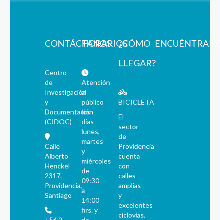
CONTÁCTANOS
HORARIOS
¿CÓMO
ENCUÉNTRAN
LLEGAR?
Centro
de
Atención
Investigación
al
y
público
BICICLETA
Documentación
los
El
(CIDOC)
días
sector
lunes,
de
martes
Calle
Providencia
y
Alberto
cuenta
miércoles
Henckel
con
de
2317,
calles
09:30
Providencia,
amplias
a
Santiago
y
14:00
excelentes
hrs. y
ciclovías.
+56 2
de