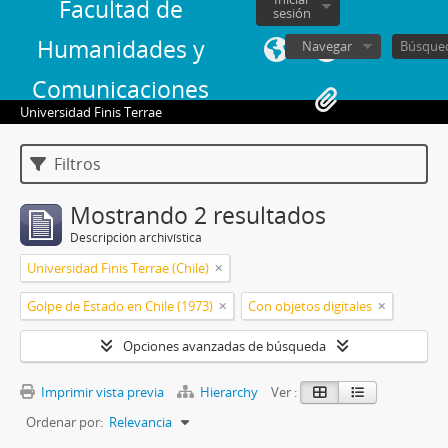
Facultad de
sesión
Humanidades y
Navegar
Comunicaciones
Universidad Finis Terrae
Filtros
Mostrando 2 resultados
Descripción archivística
Universidad Finis Terrae (Chile)
Golpe de Estado en Chile (1973)
Con objetos digitales
Opciones avanzadas de búsqueda
Imprimir vista previa
Hierarchy
Ver :
Ordenar por:
Relevancia