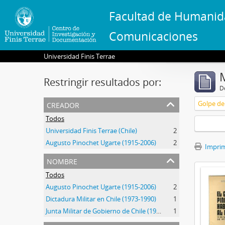
Facultad de Humanid
Comunicaciones
Universidad Finis Terrae
Restringir resultados por:
De
creador
Golpe de 
Todos
Universidad Finis Terrae (Chile)
2
Augusto Pinochet Ugarte (1915-2006)
2
Imprimi
nombre
Todos
Augusto Pinochet Ugarte (1915-2006)
2
Dictadura Militar en Chile (1973-1990)
1
Junta Militar de Gobierno de Chile (1973-1990)
1