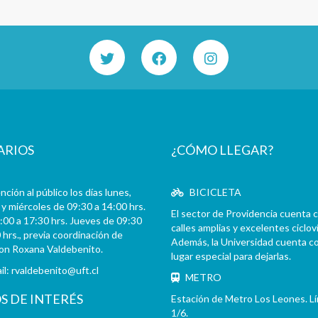
ARIOS
¿CÓMO LLEGAR?
ción al público los días lunes,
BICICLETA
y miércoles de 09:30 a 14:00 hrs.
El sector de Providencia cuenta 
:00 a 17:30 hrs. Jueves de 09:30
calles amplias y excelentes cicloví
 hrs., previa coordinación de
Además, la Universidad cuenta c
con Roxana Valdebenito.
lugar especial para dejarlas.
il:
rvaldebenito@uft.cl
METRO
OS DE INTERÉS
Estación de Metro Los Leones. L
1/6.