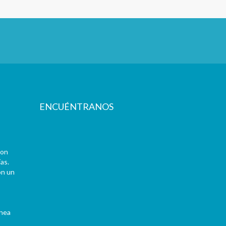
ENCUÉNTRANOS
con
as.
on un
ínea