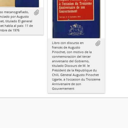
rso mecanografiado,
nciado por Augusto
et, titulado El general
et habla al país: 11 de
embre de 1976
Libro con discurso en
francés de Augusto
Pinochet, con motivo de la
conmemoración del tercer
aniversario del Gobierno,
titulado Discours de M. le
Président de la République du
Chilí, Général Augusto Pinochet
Ugarte, à l'occasion du Troisième
Anniversaire de son
Gouvernement