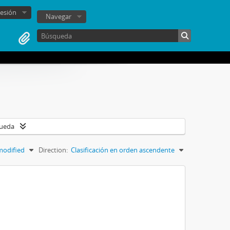
sesión
Navegar
queda
modified
Direction:
Clasificación en orden ascendente