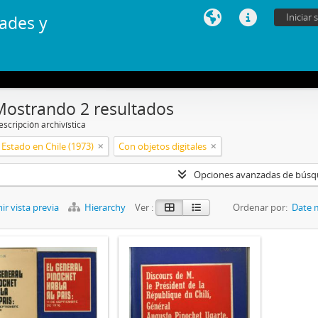
Iniciar 
ades y
Mostrando 2 resultados
scripción archivística
Estado en Chile (1973)
Con objetos digitales
Opciones avanzadas de bús
r vista previa
Hierarchy
Ver :
Ordenar por:
Date 