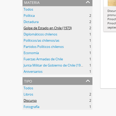
materia
Todos
Discu
pronu
Política
2
Pinoch
Dictadura
2
Pinoch
septi
Golpe de Estado en Chile (1973)
2
Diplomáticos chilenos
1
Políticos/as chilenos/as
1
Partidos Políticos chilenos
1
Economía
1
Fuerzas Armadas de Chile
1
Junta Militar de Gobierno de Chile (1973-1990)
1
Aniversarios
1
tipo
Todos
Libros
2
Discurso
2
Fotografía
1