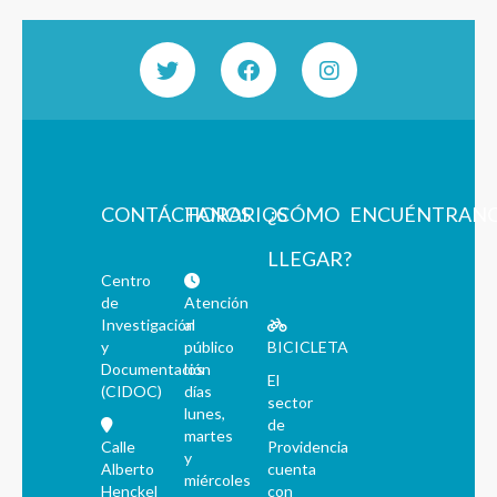
CONTÁCTANOS
HORARIOS
¿CÓMO
ENCUÉNTRAN
LLEGAR?
Centro
de
Atención
Investigación
al
y
público
BICICLETA
Documentación
los
El
(CIDOC)
días
sector
lunes,
de
martes
Calle
Providencia
y
Alberto
cuenta
miércoles
Henckel
con