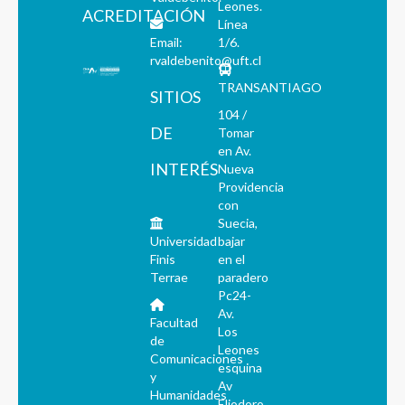
Leones.
ACREDITACIÓN
Línea
Email:
1/6.
rvaldebenito@uft.cl
TRANSANTIAGO
SITIOS
104 /
DE
Tomar
en Av.
INTERÉS
Nueva
Providencia
con
Suecia,
Universidad
bajar
Finis
en el
Terrae
paradero
Pc24-
Av.
Facultad
Los
de
Leones
Comunicaciones
esquina
y
Av
Humanidades
Eliodoro