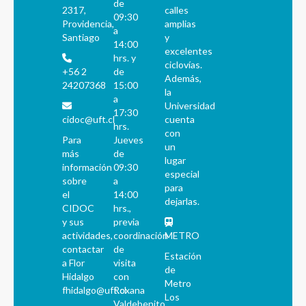
de
2317,
calles
09:30
Providencia,
amplias
a
Santiago
y
14:00
excelentes
hrs. y
ciclovías.
+56 2
de
Además,
24207368
15:00
la
a
Universidad
17:30
cidoc@uft.cl
cuenta
hrs.
con
Para
Jueves
un
más
de
lugar
información
09:30
especial
sobre
a
para
el
14:00
dejarlas.
CIDOC
hrs.,
y sus
previa
actividades,
coordinación
METRO
contactar
de
Estación
a Flor
visita
de
Hidalgo
con
Metro
fhidalgo@uft.cl
Roxana
Los
Valdebenito.