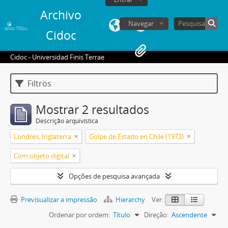
Archivo
Navegar
Cidoc
Cidoc - Universidad Finis Terrae
Filtros
Mostrar 2 resultados
Descrição arquivística
Londres, Inglaterra
Golpe de Estado en Chile (1973)
Com objeto digital
Opções de pesquisa avançada
Previsualizar a impressão
Hierarchy
Ver:
Ordenar por ordem:
Título
Direção:
Ascendente