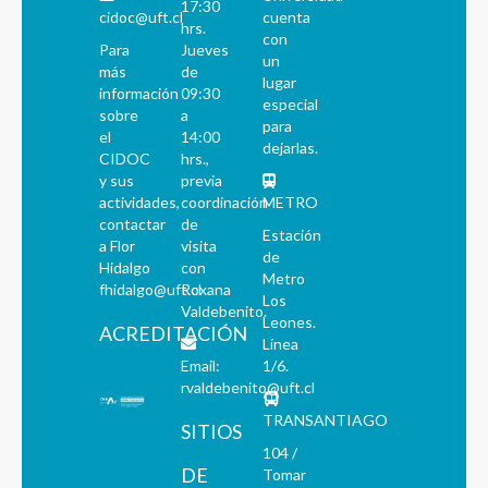
17:30
cidoc@uft.cl
cuenta
hrs.
con
Para
Jueves
un
más
de
lugar
información
09:30
especial
sobre
a
para
el
14:00
dejarlas.
CIDOC
hrs.,
y sus
previa
actividades,
coordinación
METRO
contactar
de
Estación
a Flor
visita
de
Hidalgo
con
Metro
fhidalgo@uft.cl
Roxana
Los
Valdebenito.
Leones.
ACREDITACIÓN
Línea
Email:
1/6.
rvaldebenito@uft.cl
TRANSANTIAGO
SITIOS
104 /
DE
Tomar