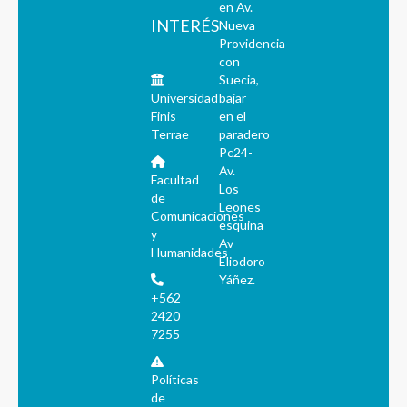
en Av.
INTERÉS
Nueva
Providencia
con
Suecia,
Universidad
bajar
Finis
en el
Terrae
paradero
Pc24-
Av.
Facultad
Los
de
Leones
Comunicaciones
esquina
y
Av
Humanidades
Eliodoro
Yáñez.
+562
2420
7255
Políticas
de