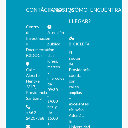
CONTÁCTANOS
HORARIOS
¿CÓMO
ENCUÉNTRAN
LLEGAR?
Centro
de
Atención
Investigación
al
y
público
BICICLETA
Documentación
los
El
(CIDOC)
días
sector
lunes,
de
martes
Calle
Providencia
y
Alberto
cuenta
miércoles
Henckel
con
de
2317,
calles
09:30
Providencia,
amplias
a
Santiago
y
14:00
excelentes
hrs. y
ciclovías.
+56 2
de
Además,
24207368
15:00
la
a
Universidad