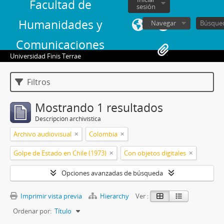
Facultad de
sesión
Humanidades y
Navegar
Comunicaciones
Universidad Finis Terrae
Filtros
Mostrando 1 resultados
Descripción archivística
Archivo audiovisual
Colombia
Golpe de Estado en Chile (1973)
Con objetos digitales
Opciones avanzadas de búsqueda
Imprimir vista previa
Hierarchy
Ver :
Ordenar por:
Título