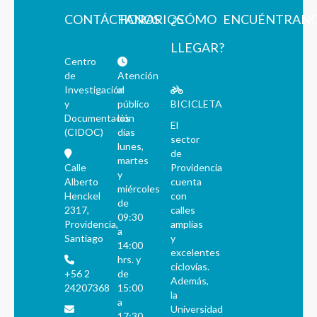
CONTÁCTANOS
HORARIOS
¿CÓMO
ENCUÉNTRAN
LLEGAR?
Centro
de
Atención
Investigación
al
y
público
BICICLETA
Documentación
los
El
(CIDOC)
días
sector
lunes,
de
martes
Calle
Providencia
y
Alberto
cuenta
miércoles
Henckel
con
de
2317,
calles
09:30
Providencia,
amplias
a
Santiago
y
14:00
excelentes
hrs. y
ciclovías.
+56 2
de
Además,
24207368
15:00
la
a
Universidad
17:30