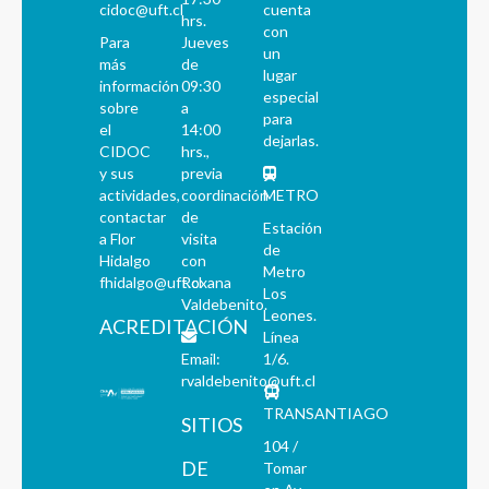
cidoc@uft.cl
cuenta
hrs.
con
Para
Jueves
un
más
de
lugar
información
09:30
especial
sobre
a
para
el
14:00
dejarlas.
CIDOC
hrs.,
y sus
previa
actividades,
coordinación
METRO
contactar
de
Estación
a Flor
visita
de
Hidalgo
con
Metro
fhidalgo@uft.cl
Roxana
Los
Valdebenito.
Leones.
ACREDITACIÓN
Línea
Email:
1/6.
rvaldebenito@uft.cl
TRANSANTIAGO
SITIOS
104 /
DE
Tomar