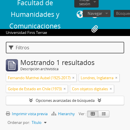
Facultad de
sesión
Humanidades y
Navegar
Comunicaciones
Universidad Finis Terrae
Filtros
Mostrando 1 resultados
Descripción archivística
Fernando Matthei Aubel (1925-2017)
Londres, Inglaterra
Golpe de Estado en Chile (1973)
Con objetos digitales
Opciones avanzadas de búsqueda
Imprimir vista previa
Hierarchy
Ver :
Ordenar por:
Título