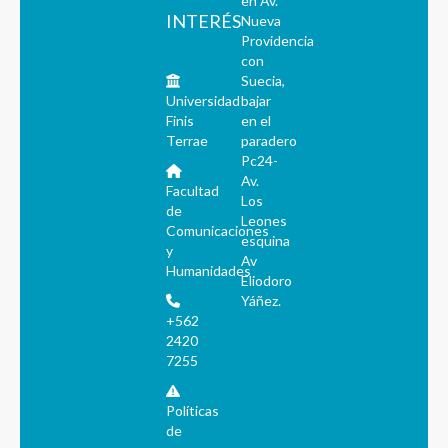
en Av.
INTERÉS
Nueva
Providencia
con
Suecia,
Universidad
bajar
Finis
en el
Terrae
paradero
Pc24-
Av.
Facultad
Los
de
Leones
Comunicaciones
esquina
y
Av
Humanidades
Eliodoro
Yáñez.
+562
2420
7255
Políticas
de