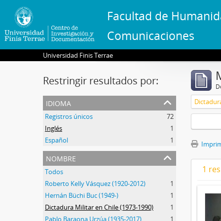
Facultad de Humanid
Comunicaciones
Universidad Finis Terrae
Restringir resultados por:
De
idioma
Dictadura
Registros únicos
72
Inglés
1
Español
1
Imprimi
nombre
1 res
Todos
Roberto Kelly Vásquez (1920-2012)
1
Hernán Büchi Buc (1949-)
1
Dictadura Militar en Chile (1973-1990)
1
Pablo Baraona Urzúa (1935-2017)
1