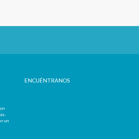
ENCUÉNTRANOS
con
as.
on un