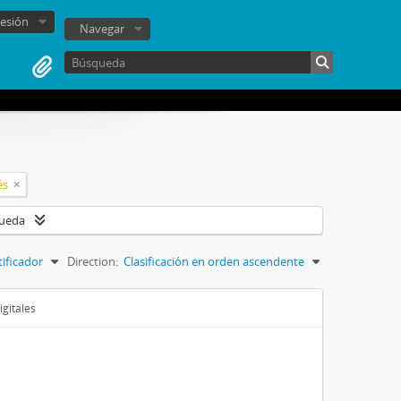
sesión
Navegar
és
queda
tificador
Direction:
Clasificación en orden ascendente
igitales