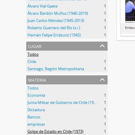
Álvaro Vial Gaete
1
Álvaro Bardón Muñoz (1940-2019)
1
Juan Carlos Méndez (1945-2013)
1
Roberto Guerrero del Río (s.i.)
1
Errázu
Hernán Felipe Errázuriz (1945)
1
lugar
Todos
Chile
1
Santiago, Región Metropolitana
1
materia
Todos
Economía
1
Junta Militar de Gobierno de Chile (1973-1990)
1
Dictadura
1
Bancos
1
empresas
1
Golpe de Estado en Chile (1973)
1