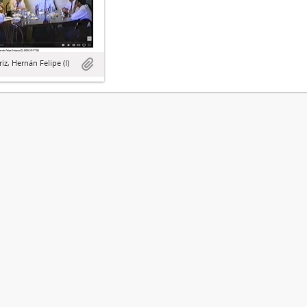
riz, Hernán Felipe (I)