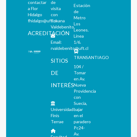
contactar
de
Estación
a Flor
visita
de
Hidalgo
con
Metro
fhidalgo@uft.cl
Roxana
Los
Valdebenito.
Leones.
ACREDITACIÓN
Línea
Email:
1/6.
rvaldebenito@uft.cl
TRANSANTIAGO
SITIOS
104 /
DE
Tomar
en Av.
INTERÉS
Nueva
Providencia
con
Suecia,
Universidad
bajar
Finis
en el
Terrae
paradero
Pc24-
Av.
Facultad