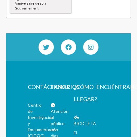
Anniversaire de son
Gouvernement
CONTÁCTANOS
HORARIOS
¿CÓMO
ENCUÉNTRAN
LLEGAR?
Centro
de
Atención
Investigación
al
y
público
BICICLETA
Documentación
los
El
(CIDOC)
días