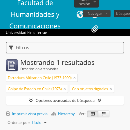
Facultad de
sesión
Humanidades y
Navegar
Comunicaciones
Universidad Finis Terrae
Filtros
Mostrando 1 resultados
Descripción archivística
Dictadura Militar en Chile (1973-1990)
Golpe de Estado en Chile (1973)
Con objetos digitales
Opciones avanzadas de búsqueda
Imprimir vista previa
Hierarchy
Ver :
Ordenar por:
Título