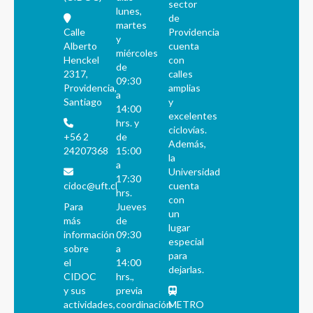
sector
lunes,
de
martes
Calle
Providencia
y
Alberto
cuenta
miércoles
Henckel
con
de
2317,
calles
09:30
Providencia,
amplias
a
Santiago
y
14:00
excelentes
hrs. y
ciclovías.
+56 2
de
Además,
24207368
15:00
la
a
Universidad
17:30
cidoc@uft.cl
cuenta
hrs.
con
Para
Jueves
un
más
de
lugar
información
09:30
especial
sobre
a
para
el
14:00
dejarlas.
CIDOC
hrs.,
y sus
previa
actividades,
coordinación
METRO